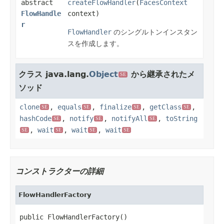
abstract
createFlowHandler
(
FacesContext
FlowHandle
context)
r
FlowHandler
のシングルトンインスタン
スを作成します。
クラス java.lang.
Object
から継承されたメ
SE
ソッド
clone
,
equals
,
finalize
,
getClass
,
SE
SE
SE
SE
hashCode
,
notify
,
notifyAll
,
toString
SE
SE
SE
,
wait
,
wait
,
wait
SE
SE
SE
SE
コンストラクターの詳細
FlowHandlerFactory
public FlowHandlerFactory()