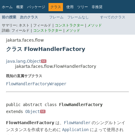
ホーム
概要
パッケージ
クラス
使用
ツリー
非推奨
インデックス
ヘルプ
前の授業
次のクラス
フレーム
フレームなし
すべてのクラス
Jakarta EE Platform API v9.0.0
サマリー:
ネスト |
フィールド |
コンストラクター
|
メソッド
詳細:
フィールド |
コンストラクター
|
メソッド
jakarta.faces.flow
クラス FlowHandlerFactory
java.lang.Object
SE
jakarta.faces.flow.FlowHandlerFactory
既知の直属サブクラス
FlowHandlerFactoryWrapper
public abstract class 
FlowHandlerFactory
extends 
Object
SE
FlowHandlerFactory
は、
FlowHandler
のシングルトンイ
ンスタンスを作成するために
Application
によって使用され