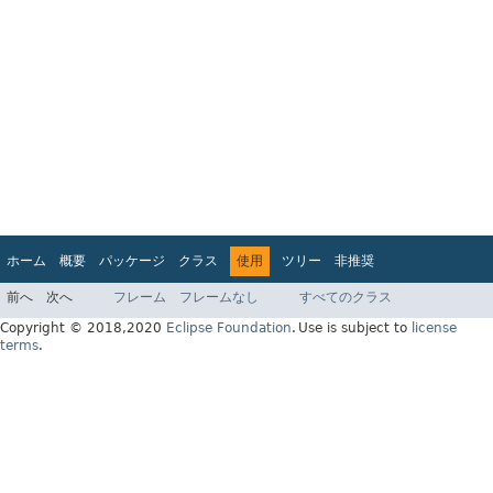
ホーム
概要
パッケージ
クラス
使用
ツリー
非推奨
インデックス
ヘルプ
前へ
次へ
フレーム
フレームなし
すべてのクラス
Jakarta EE Platform API v9.0.0
Copyright © 2018,2020
Eclipse Foundation
.
Use is subject to
license
terms
.