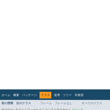
ホーム
概要
パッケージ
クラス
使用
ツリー
非推奨
インデックス
ヘルプ
前の授業
次のクラス
フレーム
フレームなし
すべてのクラス
Jakarta EE Platform API v9.0.0
サマリー:
ネスト |
フィールド |
コンストラクター |
メソッド