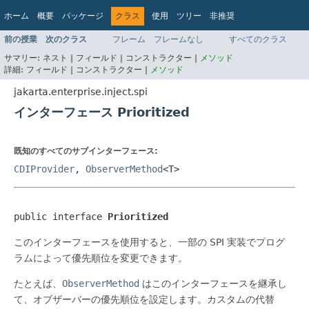
ホーム
概要
パッケージ
クラス
使用
ツリー
非推奨
インデックス
ヘルプ
前の授業
次のクラス
フレーム
フレームなし
すべてのクラス
Jakarta EE Platform API v9.0.0
サマリー:
ネスト |
フィールド |
コンストラクター |
メソッド
詳細:
フィールド |
コンストラクター |
メソッド
jakarta.enterprise.inject.spi
インターフェース Prioritized
既知のすべてのサブインターフェース:
CDIProvider
,
ObserverMethod
<T>
public interface 
Prioritized
このインターフェースを使用すると、一部の SPI 実装でプログ
ラムによって優先順位を変更できます。
たとえば、
ObserverMethod
はこのインターフェースを継承し
て、オブザーバーの優先順位を設定します。カスタムの代替