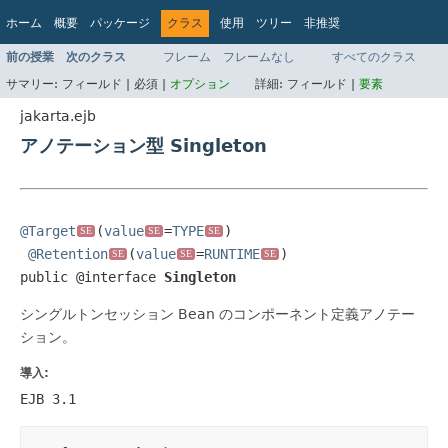
ホーム
概要
パッケージ
クラス
使用
ツリー
非推奨
インデックス
ヘルプ
前の授業
次のクラス
フレーム
フレームなし
すべてのクラス
Jakarta EE Platform API v9.0.0
サマリー:
フィールド |
必須 |
オプション
詳細:
フィールド |
要素
jakarta.ejb
アノテーション型 Singleton
@Target
(
value
=
TYPE
)

SE
SE
SE
@Retention
(
value
=
RUNTIME
)

SE
SE
SE
public @interface 
Singleton
シングルトンセッション Bean のコンポーネント定義アノテー
ション。
導入:
EJB 3.1