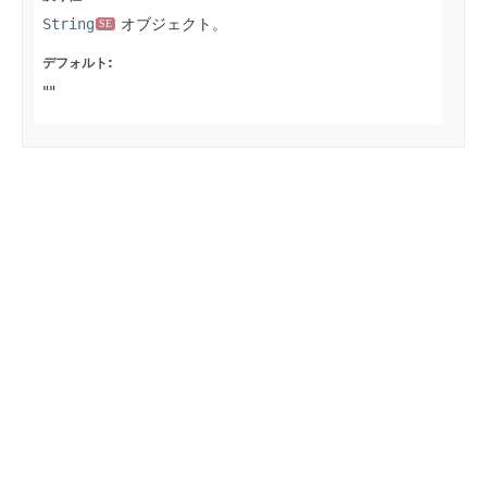
String
オブジェクト。
SE
デフォルト:
""