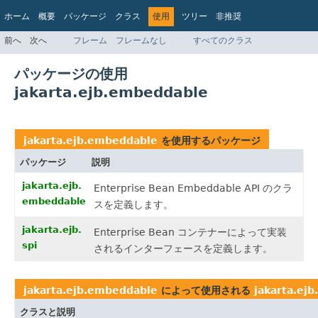
ホーム
概要
パッケージ
クラス
使用
ツリー
非推奨
インデックス
ヘルプ
前へ
次へ
フレーム
フレームなし
すべてのクラス
Jakarta EE Platform API v9.0.0
パッケージの使用
jakarta.ejb.embeddable
jakarta.ejb.embeddable
を使用するパッケージ
パッケージ
説明
jakarta.ejb.
Enterprise Bean Embeddable API のクラ
embeddable
スを定義します。
jakarta.ejb.
Enterprise Bean コンテナーによって実装
spi
されるインターフェースを定義します。
jakarta.ejb.embeddable
によって使用される
jakarta.ej
クラスと説明