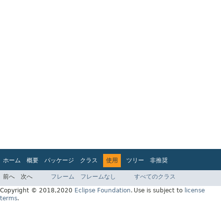
ホーム
概要
パッケージ
クラス
使用
ツリー
非推奨
インデックス
ヘルプ
前へ
次へ
フレーム
フレームなし
すべてのクラス
Jakarta EE Platform API v9.0.0
Copyright © 2018,2020
Eclipse Foundation
.
Use is subject to
license
terms
.