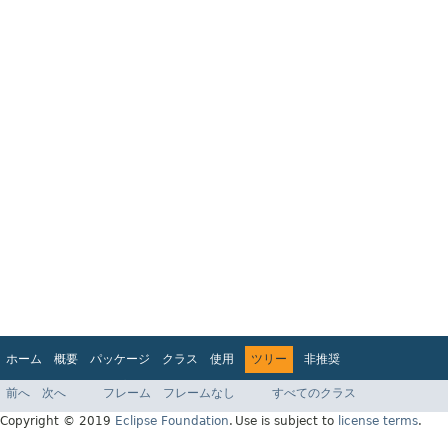
ホーム
概要
パッケージ
クラス
使用
ツリー
非推奨
インデックス
ヘルプ
前へ
次へ
フレーム
フレームなし
すべてのクラス
Jakarta EE 8 仕様 API
Copyright © 2019
Eclipse Foundation
.
Use is subject to
license terms
.