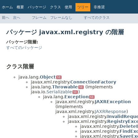
ホーム
概要
パッケージ
クラス
使用
ツリー
非推奨
インデックス
ヘルプ
前へ
次へ
フレーム
フレームなし
すべてのクラス
Jakarta EE 8 仕様 API
パッケージ javax.xml.registry の階層
パッケージ階層:
すべてのパッケージ
クラス階層
java.lang.
Object
SE
javax.xml.registry.
ConnectionFactory
java.lang.
Throwable
(implements
SE
java.io.
Serializable
)
SE
java.lang.
Exception
SE
javax.xml.registry.
JAXRException
(implements
javax.xml.registry.
JAXRResponse
)
javax.xml.registry.
InvalidRequ
javax.xml.registry.
RegistryExc
javax.xml.registry.
Delete
javax.xml.registry.
FindEx
javax.xml.registry.
SaveEx