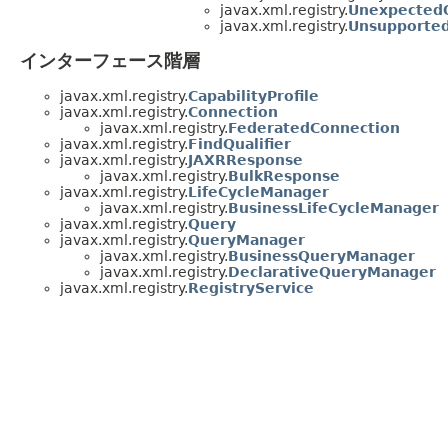
javax.xml.registry.
UnexpectedO
javax.xml.registry.
Unsupported
インターフェース階層
javax.xml.registry.
CapabilityProfile
javax.xml.registry.
Connection
javax.xml.registry.
FederatedConnection
javax.xml.registry.
FindQualifier
javax.xml.registry.
JAXRResponse
javax.xml.registry.
BulkResponse
javax.xml.registry.
LifeCycleManager
javax.xml.registry.
BusinessLifeCycleManager
javax.xml.registry.
Query
javax.xml.registry.
QueryManager
javax.xml.registry.
BusinessQueryManager
javax.xml.registry.
DeclarativeQueryManager
javax.xml.registry.
RegistryService