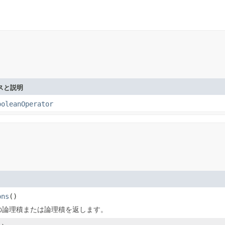
スと説明
ooleanOperator
ons
()
の論理積または論理積を返します。