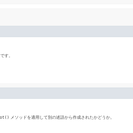
です。
ot()
メソッドを適用して別の述語から作成されたかどうか。