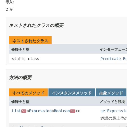
導入:
2.0
ネストされたクラスの概要
ネストされたクラス
修飾子と型
インターフェー
static class
Predicate.B
方法の概要
すべてのメソッド
インスタンスメソッド
抽象メソッド
修飾子と型
メソッドと説明
List
<
Expression
<
Boolean
>>
getExpressi
SE
SE
述語の最上位