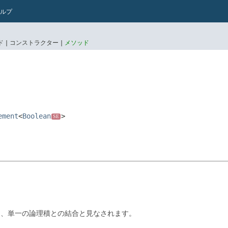
ルプ
 |
コンストラクター |
メソッド
ement
<
Boolean
>
SE
は、単一の論理積との結合と見なされます。