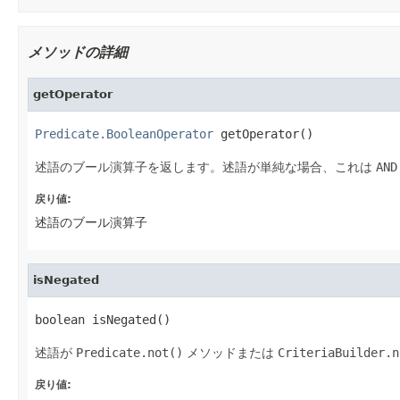
メソッドの詳細
getOperator
Predicate.BooleanOperator
 getOperator()
述語のブール演算子を返します。述語が単純な場合、これは
AND
戻り値:
述語のブール演算子
isNegated
boolean isNegated()
述語が
Predicate.not()
メソッドまたは
CriteriaBuilder.n
戻り値: