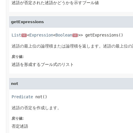
述語が否定された述語かどうかを示すブール値
getExpressions
List
<
Expression
<
Boolean
>> getExpressions()
SE
SE
述語の最上位の論理積または論理積を返します。述語の最上位の
戻り値:
述語を形成するブール式のリスト
not
Predicate
 not()
述語の否定を作成します。
戻り値:
否定述語