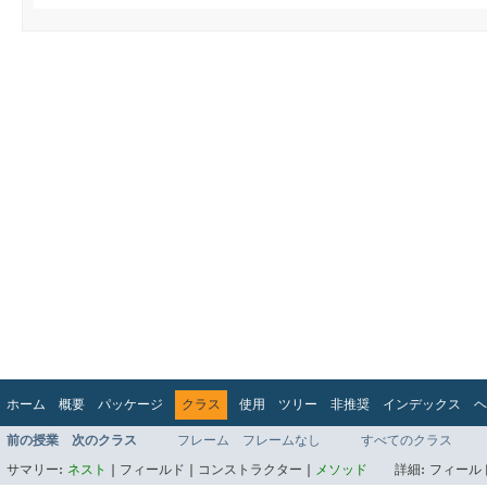
ホーム
概要
パッケージ
クラス
使用
ツリー
非推奨
インデックス
ヘ
前の授業
次のクラス
フレーム
フレームなし
すべてのクラス
サマリー:
ネスト
|
フィールド |
コンストラクター |
メソッド
詳細:
フィールド