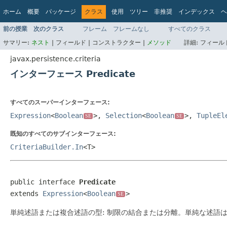
ホーム
概要
パッケージ
クラス
使用
ツリー
非推奨
インデックス
ヘ
前の授業
次のクラス
フレーム
フレームなし
すべてのクラス
サマリー:
ネスト
|
フィールド |
コンストラクター |
メソッド
詳細:
フィールド
javax.persistence.criteria
インターフェース Predicate
すべてのスーパーインターフェース:
Expression
<
Boolean
>,
Selection
<
Boolean
>,
TupleEl
SE
SE
既知のすべてのサブインターフェース:
CriteriaBuilder.In
<T>
public interface 
Predicate
extends 
Expression
<
Boolean
>
SE
単純述語または複合述語の型: 制限の結合または分離。単純な述語