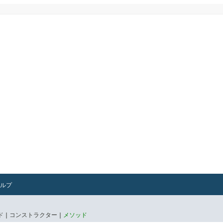
ルプ
 |
コンストラクター |
メソッド