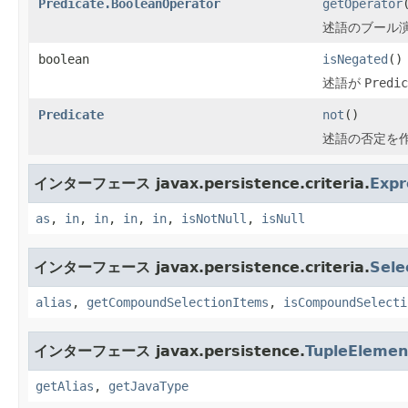
Predicate.BooleanOperator
getOperator
述語のブール
boolean
isNegated
()
述語が
Predic
Predicate
not
()
述語の否定を
インターフェース javax.persistence.criteria.
Expr
as
,
in
,
in
,
in
,
in
,
isNotNull
,
isNull
インターフェース javax.persistence.criteria.
Sele
alias
,
getCompoundSelectionItems
,
isCompoundSelecti
インターフェース javax.persistence.
TupleElemen
getAlias
,
getJavaType