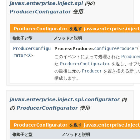
javax.enterprise.inject.spi
内の
ProducerConfigurator
使用
ProducerConfigurator
を返す
javax.enterprise.inject
修飾子と型
メソッドと説明
ProducerConfigu
configureProducer
(
ProcessProducer.
rator
<
X
>
このイベントによって処理された
Produce
た
ProducerConfigurator
を返し、オブ
の最後に元の
Producer
を置き換える新し
構成します。
javax.enterprise.inject.spi.configurator
内
の
ProducerConfigurator
使用
ProducerConfigurator
を返す
javax.enterprise.inject
修飾子と型
メソッドと説明