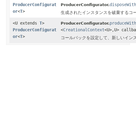
ProducerConfigurat
disposeWit
ProducerConfigurator.
or
<
T
>
生成されたインスタンスを破棄するコ
<U extends
T
>
produceWit
ProducerConfigurator.
ProducerConfigurat
<
CreationalContext
<U>,U> callba
or
<
T
>
コールバックを設定して、新しいイン