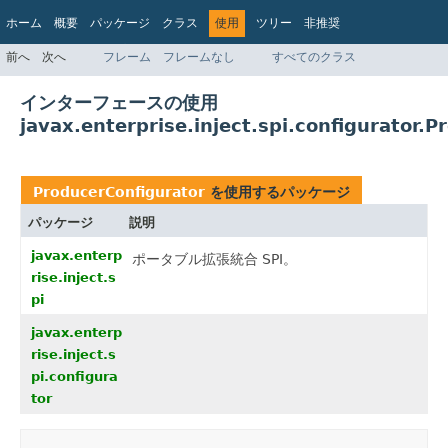
ホーム
概要
パッケージ
クラス
使用
ツリー
非推奨
インデックス
ヘルプ
前へ
次へ
フレーム
フレームなし
すべてのクラス
Jakarta EE 8 仕様 API
インターフェースの使用
javax.enterprise.inject.spi.configurator.
ProducerConfigurator
を使用するパッケージ
パッケージ
説明
javax.enterp
ポータブル拡張統合 SPI。
rise.inject.s
pi
javax.enterp
rise.inject.s
pi.configura
tor