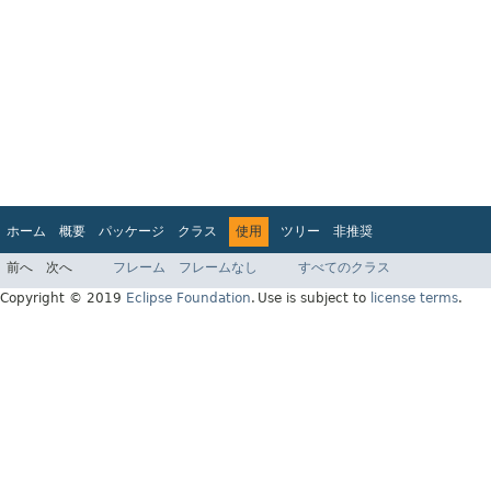
ホーム
概要
パッケージ
クラス
使用
ツリー
非推奨
インデックス
ヘルプ
前へ
次へ
フレーム
フレームなし
すべてのクラス
Jakarta EE 8 仕様 API
Copyright © 2019
Eclipse Foundation
.
Use is subject to
license terms
.