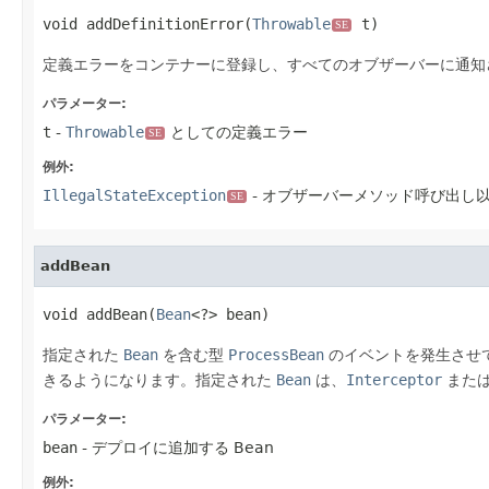
void addDefinitionError(
Throwable
 t)
SE
定義エラーをコンテナーに登録し、すべてのオブザーバーに通知
パラメーター:
t
-
Throwable
としての定義エラー
SE
例外:
IllegalStateException
- オブザーバーメソッド呼び出し
SE
addBean
void addBean(
Bean
<?> bean)
指定された
Bean
を含む型
ProcessBean
のイベントを発生させ
きるようになります。指定された
Bean
は、
Interceptor
また
パラメーター:
bean
- デプロイに追加する Bean
例外: