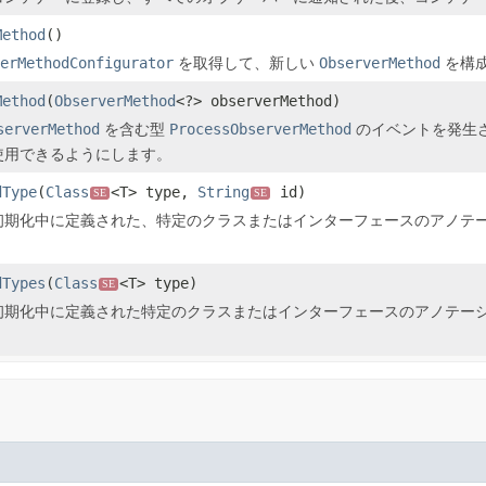
Method
()
erMethodConfigurator
を取得して、新しい
ObserverMethod
を構
Method
(
ObserverMethod
<?> observerMethod)
serverMethod
を含む型
ProcessObserverMethod
のイベントを発生
使用できるようにします。
dType
(
Class
<T> type,
String
id)
SE
SE
初期化中に定義された、特定のクラスまたはインターフェースのアノテ
dTypes
(
Class
<T> type)
SE
初期化中に定義された特定のクラスまたはインターフェースのアノテー