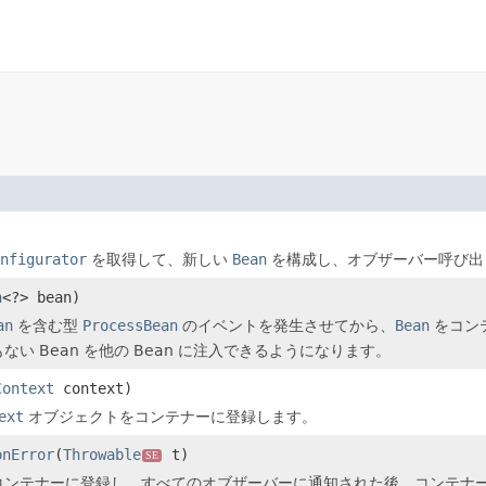
nfigurator
を取得して、新しい
Bean
を構成し、オブザーバー呼び出
n
<?> bean)
an
を含む型
ProcessBean
のイベントを発生させてから、
Bean
をコン
ない Bean を他の Bean に注入できるようになります。
Context
context)
ext
オブジェクトをコンテナーに登録します。
onError
(
Throwable
t)
SE
コンテナーに登録し、すべてのオブザーバーに通知された後、コンテナ