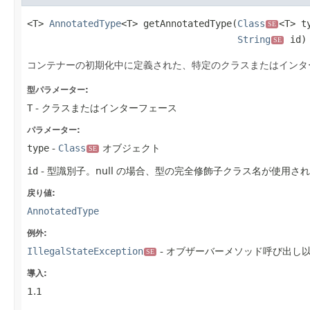
<T> 
AnnotatedType
<T> getAnnotatedType(
Class
<T> ty
SE
String
 id)
SE
コンテナーの初期化中に定義された、特定のクラスまたはインタ
型パラメーター:
T
- クラスまたはインターフェース
パラメーター:
type
-
Class
オブジェクト
SE
id
- 型識別子。null の場合、型の完全修飾子クラス名が使用さ
戻り値:
AnnotatedType
例外:
IllegalStateException
- オブザーバーメソッド呼び出し
SE
導入:
1.1