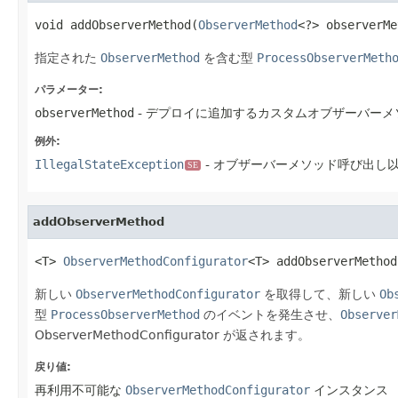
void addObserverMethod(
ObserverMethod
<?> observerMe
指定された
ObserverMethod
を含む型
ProcessObserverMeth
パラメーター:
observerMethod
- デプロイに追加するカスタムオブザーバーメ
例外:
IllegalStateException
- オブザーバーメソッド呼び出し
SE
addObserverMethod
<T> 
ObserverMethodConfigurator
<T> addObserverMethod
新しい
ObserverMethodConfigurator
を取得して、新しい
Ob
型
ProcessObserverMethod
のイベントを発生させ、
Observer
ObserverMethodConfigurator が返されます。
戻り値:
再利用不可能な
ObserverMethodConfigurator
インスタンス