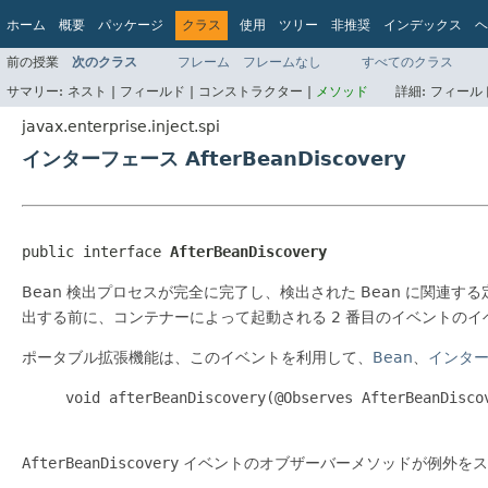
ホーム
概要
パッケージ
クラス
使用
ツリー
非推奨
インデックス
ヘ
前の授業
次のクラス
フレーム
フレームなし
すべてのクラス
サマリー:
ネスト |
フィールド |
コンストラクター |
メソッド
詳細:
フィールド
javax.enterprise.inject.spi
インターフェース AfterBeanDiscovery
public interface 
AfterBeanDiscovery
Bean 検出プロセスが完全に完了し、検出された Bean に関連す
出する前に、コンテナーによって起動される 2 番目のイベントのイ
ポータブル拡張機能は、このイベントを利用して、
Bean
、
インタ
     void afterBeanDiscovery(@Observes AfterBeanDiscovery event, BeanManager manager) { ... }

AfterBeanDiscovery
イベントのオブザーバーメソッドが例外をス