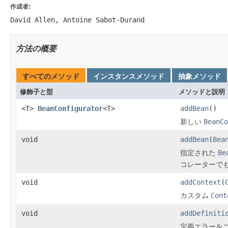
作成者:
David Allen, Antoine Sabot-Durand
方法の概要
すべてのメソッド
インスタンスメソッド
抽象メソッド
修飾子と型
メソッドと説明
<T>
BeanConfigurator
<T>
addBean
()
新しい
BeanCo
void
addBean
(
Bea
指定された
Be
コレーターでも
void
addContext
(
カスタム
Cont
void
addDefiniti
定義エラーを