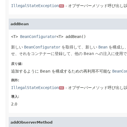
IllegalStateException
- オブザーバーメソッド呼び出し
SE
addBean
<T> 
BeanConfigurator
<T> addBean()
新しい
BeanConfigurator
を取得して、新しい
Bean
を構成し
せ、それをコンテナーに登録して、他の Bean への注入に使用できる
戻り値:
追加するように Bean を構成するための再利用不可能な
BeanCo
例外:
IllegalStateException
- オブザーバーメソッド呼び出し
SE
導入:
2.0
addObserverMethod