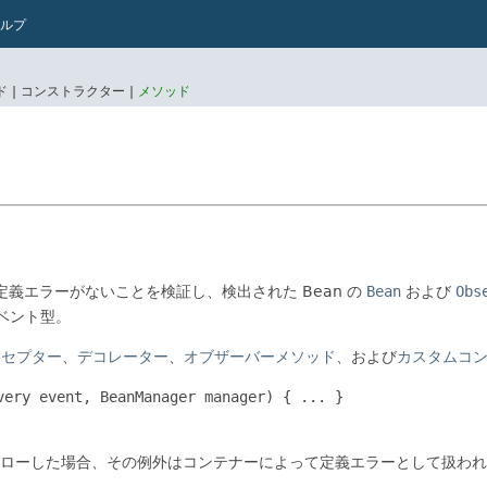
ルプ
 |
コンストラクター |
メソッド
る定義エラーがないことを検証し、検出された Bean の
Bean
および
Obs
ベント型。
ーセプター
、
デコレーター
、
オブザーバーメソッド
、および
カスタムコ
ローした場合、その例外はコンテナーによって定義エラーとして扱われ