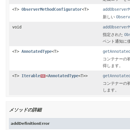
<T>
ObserverMethodConfigurator
<T>
addObserver
新しい
Observ
void
addObserver
指定された
Ob
ベント通知に
<T>
AnnotatedType
<T>
getAnnotate
コンテナーの
得します。
<T>
Iterable
<
AnnotatedType
<T>>
getAnnotate
SE
コンテナーの
します。
メソッドの詳細
addDefinitionError