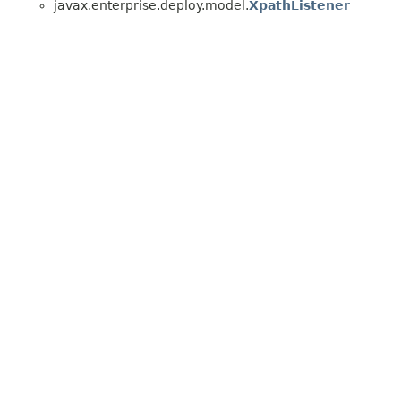
javax.enterprise.deploy.model.
XpathListener