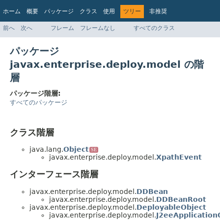
ホーム
概要
パッケージ
クラス
使用
ツリー
非推奨
インデックス
ヘルプ
前へ
次へ
フレーム
フレームなし
すべてのクラス
Jakarta EE 8 仕様 API
パッケージ
javax.enterprise.deploy.model の階
層
パッケージ階層:
すべてのパッケージ
クラス階層
java.lang.
Object
SE
javax.enterprise.deploy.model.
XpathEvent
インターフェース階層
javax.enterprise.deploy.model.
DDBean
javax.enterprise.deploy.model.
DDBeanRoot
javax.enterprise.deploy.model.
DeployableObject
javax.enterprise.deploy.model.
J2eeApplication