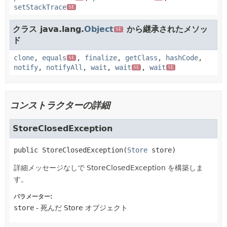
setStackTrace
SE
クラス java.lang.
Object
から継承されたメソッ
SE
ド
clone
,
equals
,
finalize
,
getClass
,
hashCode
,
SE
notify
,
notifyAll
,
wait
,
wait
,
wait
SE
SE
コンストラクターの詳細
StoreClosedException
public
StoreClosedException
(
Store
 store)
詳細メッセージなしで StoreClosedException を構築しま
す。
パラメーター:
store
- 死んだ Store オブジェクト