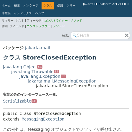
Jakarta EE Platform API v11.0.0
ホーム
概要
パッケージ
クラス
使用
ツリー
非推奨
インデックス
ヘルプ
サマリー:
ネスト |
フィールド |
コンストラクター
|
メソッド
詳細:
フィールド |
コンストラクター
|
メソッド
検索:
パッケージ
jakarta.mail
クラス StoreClosedException
java.lang.Object
SE
java.lang.Throwable
SE
java.lang.Exception
SE
jakarta.mail.MessagingException
jakarta.mail.StoreClosedException
実装済みのインターフェース一覧:
Serializable
SE
public class 
StoreClosedException
extends 
MessagingException
この例外は、Messaging オブジェクトでメソッドが呼び出され、