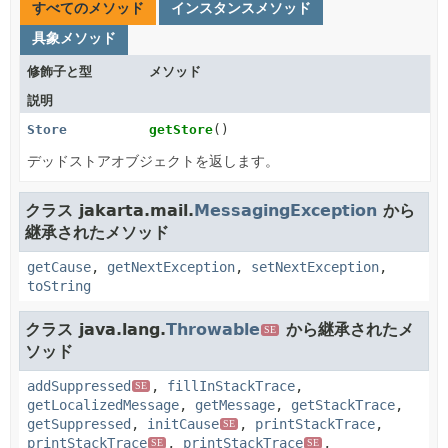
すべてのメソッド
インスタンスメソッド
具象メソッド
修飾子と型
メソッド
説明
Store
getStore
()
デッドストアオブジェクトを返します。
クラス jakarta.mail.
MessagingException
から
継承されたメソッド
getCause
,
getNextException
,
setNextException
,
toString
クラス java.lang.
Throwable
から継承されたメ
SE
ソッド
addSuppressed
,
fillInStackTrace
,
SE
getLocalizedMessage
,
getMessage
,
getStackTrace
,
getSuppressed
,
initCause
,
printStackTrace
,
SE
printStackTrace
,
printStackTrace
,
SE
SE