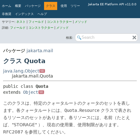
Jakarta EE Platform API v11.0.0
ホーム
概要
パッケージ
クラス
使用
ツリー
非推奨
インデックス
ヘルプ
サマリー:
ネスト
|
フィールド
|
コンストラクター
|
メソッド
詳細:
フィールド
|
コンストラクター
|
メソッド
検索:
パッケージ
jakarta.mail
クラス Quota
java.lang.Object
SE
jakarta.mail.Quota
public class 
Quota
extends 
Object
SE
このクラスは、特定のクォータルートのクォータのセットを表し
ます。各クォータルートには、
Quota.Resource
クラスで表され
るリソースのセットがあります。各リソースには、名前（たとえ
ば、"STORAGE" ）、現在の使用量、使用制限があります。
RFC2087 を参照してください。