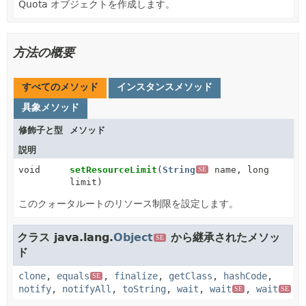
Quota オブジェクトを作成します。
方法の概要
すべてのメソッド
インスタンスメソッド
具象メソッド
修飾子と型
メソッド
説明
void
setResourceLimit
(
String
name, long
SE
limit)
このクォータルートのリソース制限を設定します。
クラス java.lang.
Object
から継承されたメソッ
SE
ド
clone
,
equals
,
finalize
,
getClass
,
hashCode
,
SE
notify
,
notifyAll
,
toString
,
wait
,
wait
,
wait
SE
SE