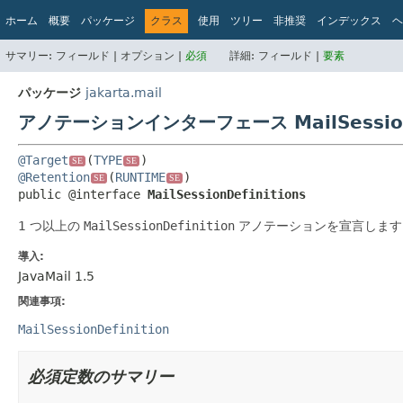
ホーム
概要
パッケージ
クラス
使用
ツリー
非推奨
インデックス
ヘ
サマリー:
フィールド |
オプション |
必須
詳細:
フィールド |
要素
パッケージ
jakarta.mail
アノテーションインターフェース MailSessionD
@Target
(
TYPE
SE
SE
@Retention
(
RUNTIME
SE
SE
public @interface 
MailSessionDefinitions
1 つ以上の
MailSessionDefinition
アノテーションを宣言します
導入:
JavaMail 1.5
関連事項:
MailSessionDefinition
必須定数のサマリー