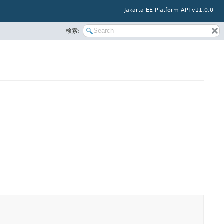
Jakarta EE Platform API v11.0.0
検索: