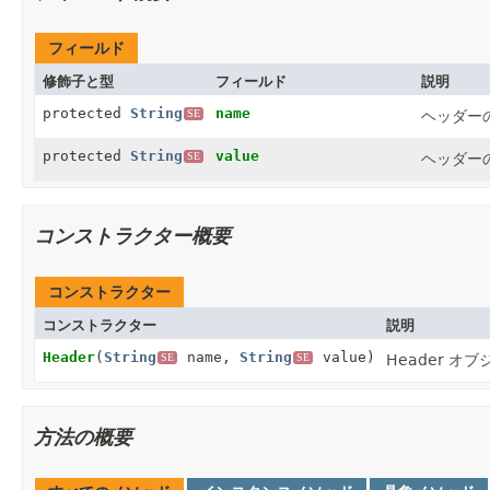
フィールド
修飾子と型
フィールド
説明
protected
String
name
ヘッダー
SE
protected
String
value
ヘッダー
SE
コンストラクター概要
コンストラクター
コンストラクター
説明
Header
(
String
name,
String
value)
Header 
SE
SE
方法の概要