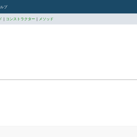
ルプ
ド
|
コンストラクター
|
メソッド