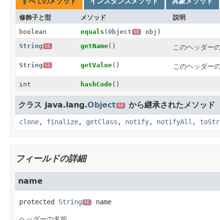
すべてのメソッド
インスタンスメソッド
具象メソッド
修飾子と型
メソッド
説明
boolean
equals
(
Object
obj)
SE
String
getName
()
このヘッダー
SE
String
getValue
()
このヘッダー
SE
int
hashCode
()
クラス java.lang.
Object
から継承されたメソッド
SE
clone
,
finalize
,
getClass
,
notify
,
notifyAll
,
toStr
フィールドの詳細
name
protected
String
name
SE
ヘッダーの名前。