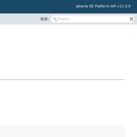
Jakarta EE Platform API v11.0.0
検索: