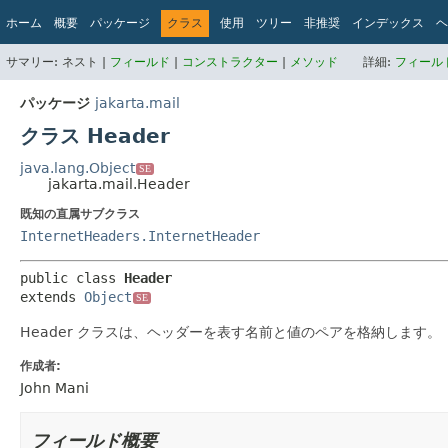
ホーム
概要
パッケージ
クラス
使用
ツリー
非推奨
インデックス
ヘ
サマリー:
ネスト |
フィールド
|
コンストラクター
|
メソッド
詳細:
フィール
パッケージ
jakarta.mail
クラス Header
java.lang.Object
SE
jakarta.mail.Header
既知の直属サブクラス
InternetHeaders.InternetHeader
public class 
Header
extends 
Object
SE
Header クラスは、ヘッダーを表す名前と値のペアを格納します。
作成者:
John Mani
フィールド概要