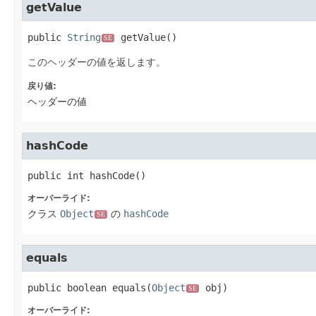
getValue
public
String
getValue
()
SE
このヘッダーの値を返します。
戻り値:
ヘッダーの値
hashCode
public
int
hashCode
()
オーバーライド:
クラス
Object
の
hashCode
SE
equals
public
boolean
equals
(
Object
 obj)
SE
オーバーライド: