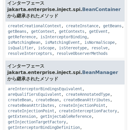
インターフェース
jakarta.enterprise.inject.spi.
BeanContainer
から継承されたメソッド
createCreationalContext
,
createInstance
,
getBeans
,
getBeans
,
getContext
,
getContexts
,
getEvent
,
getReference
,
isInterceptorBinding
,
isMatchingBean
,
isMatchingEvent
,
isNormalScope
,
isQualifier
,
isScope
,
isStereotype
,
resolve
,
resolveInterceptors
,
resolveObserverMethods
インターフェース
jakarta.enterprise.inject.spi.
BeanManager
から継承されたメソッド
areInterceptorBindingsEquivalent
,
areQualifiersEquivalent
,
createAnnotatedType
,
createBean
,
createBean
,
createBeanAttributes
,
createBeanAttributes
,
createInjectionPoint
,
createInjectionPoint
,
createInterceptionFactory
,
getExtension
,
getInjectableReference
,
getInjectionTargetFactory
,
getInterceptorBindingDefinition
,