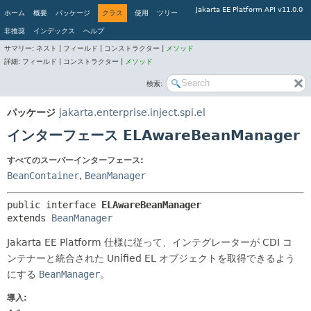
Jakarta EE Platform API v11.0.0
ホーム
概要
パッケージ
クラス
使用
ツリー
非推奨
インデックス
ヘルプ
サマリー:
ネスト |
フィールド |
コンストラクター |
メソッド
詳細:
フィールド |
コンストラクター |
メソッド
検索:
パッケージ
jakarta.enterprise.inject.spi.el
インターフェース ELAwareBeanManager
すべてのスーパーインターフェース:
BeanContainer
,
BeanManager
public interface 
ELAwareBeanManager
extends 
BeanManager
Jakarta EE Platform 仕様に従って、インテグレーターが CDI コ
ンテナーと統合された Unified EL オブジェクトを取得できるよう
にする
BeanManager
。
導入: