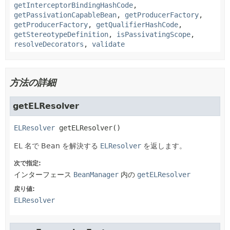
getInterceptorBindingHashCode
,
getPassivationCapableBean
,
getProducerFactory
,
getProducerFactory
,
getQualifierHashCode
,
getStereotypeDefinition
,
isPassivatingScope
,
resolveDecorators
,
validate
方法の詳細
getELResolver
ELResolver
getELResolver
()
EL 名で Bean を解決する
ELResolver
を返します。
次で指定:
インターフェース
BeanManager
内の
getELResolver
戻り値:
ELResolver