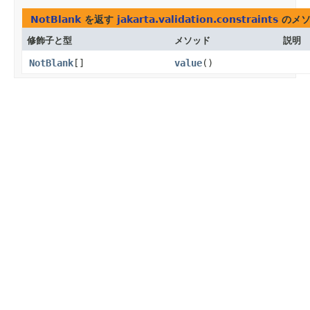
NotBlank
を返す
jakarta.validation.constraints
のメソ
修飾子と型
メソッド
説明
NotBlank
[]
value
()