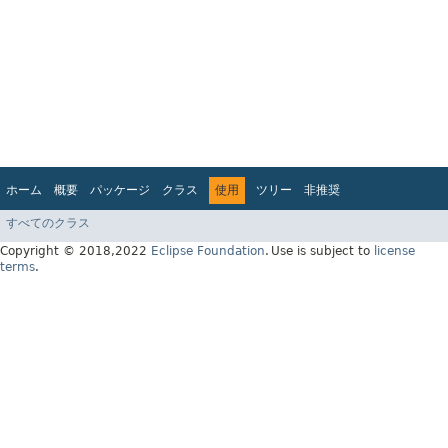
ホーム
概要
パッケージ
クラス
使用
ツリー
非推奨
インデックス
ヘルプ
すべてのクラス
Jakarta EE Platform API v10.0.0
Copyright © 2018,2022
Eclipse Foundation
.
Use is subject to
license
terms
.