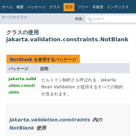
ホーム
概要
パッケージ
クラス
使用
ツリー
非推奨
インデックス
ヘルプ
すべてのクラス
検索:
Jakarta EE Platform API v10.
クラスの使用
jakarta.validation.constraints.NotBlank
NotBlank
を使用するパッケージ
パッケージ
説明
jakarta.valid
ビルトイン制約とも呼ばれる、Jakarta
ation.constr
Bean Validation が提供するすべての制約
aints
が含まれます。
jakarta.validation.constraints
内の
NotBlank
使用