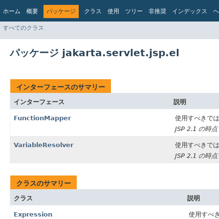
ホーム
概要
パッケージ
クラス
使用
ツリー
非推奨
インデックス
ヘ
すべてのクラス
パッケージ jakarta.servlet.jsp.el
インターフェースのサマリー
インターフェース
説明
FunctionMapper
使用すべきで
JSP 2.1 の時
VariableResolver
使用すべきで
JSP 2.1 の時
クラスのサマリー
クラス
説明
Expression
使用すべ