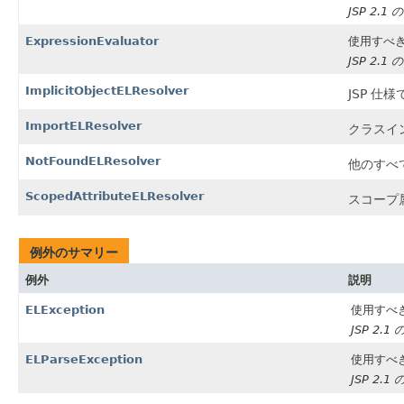
JSP 2.1
ExpressionEvaluator
使用すべ
JSP 2.1
ImplicitObjectELResolver
JSP 
ImportELResolver
クラスイ
NotFoundELResolver
他のすべ
ScopedAttributeELResolver
スコープ
例外のサマリー
例外
説明
ELException
使用すべ
JSP 2.
ELParseException
使用すべ
JSP 2.