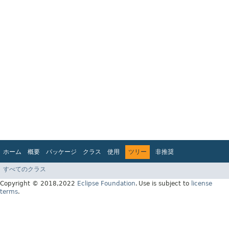
ホーム
概要
パッケージ
クラス
使用
ツリー
非推奨
インデックス
ヘルプ
すべてのクラス
Jakarta EE Platform API v10.0.0
Copyright © 2018,2022
Eclipse Foundation
.
Use is subject to
license
terms
.