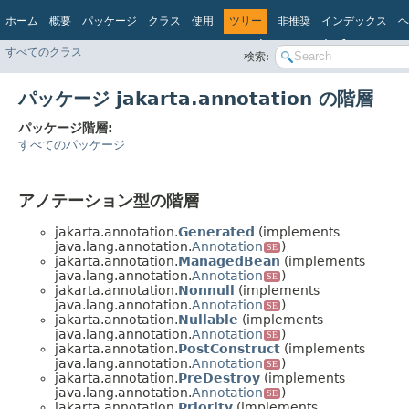
ホーム
概要
パッケージ
クラス
使用
ツリー
非推奨
インデックス
ヘ
Jakarta EE Platform API v
すべてのクラス
検索:
パッケージ jakarta.annotation の階層
パッケージ階層:
すべてのパッケージ
アノテーション型の階層
jakarta.annotation.
Generated
(implements
java.lang.annotation.
Annotation
)
SE
jakarta.annotation.
ManagedBean
(implements
java.lang.annotation.
Annotation
)
SE
jakarta.annotation.
Nonnull
(implements
java.lang.annotation.
Annotation
)
SE
jakarta.annotation.
Nullable
(implements
java.lang.annotation.
Annotation
)
SE
jakarta.annotation.
PostConstruct
(implements
java.lang.annotation.
Annotation
)
SE
jakarta.annotation.
PreDestroy
(implements
java.lang.annotation.
Annotation
)
SE
jakarta.annotation.
Priority
(implements