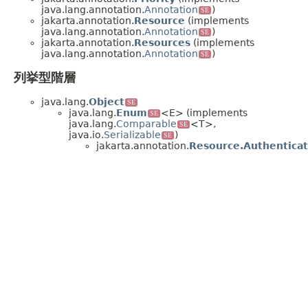
java.lang.annotation.
Annotation
)
SE
jakarta.annotation.
Resource
(implements
java.lang.annotation.
Annotation
)
SE
jakarta.annotation.
Resources
(implements
java.lang.annotation.
Annotation
)
SE
列挙型階層
java.lang.
Object
SE
java.lang.
Enum
<E> (implements
SE
java.lang.
Comparable
<T>,
SE
java.io.
Serializable
)
SE
jakarta.annotation.
Resource.Authentica