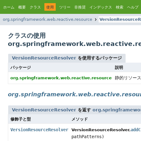
ホーム
概要
クラス
使用
ツリー
非推奨
インデックス
検索
ヘルプ
org.springframework.web.reactive.resource
VersionResourceR
クラスの使用
org.springframework.web.reactive.r
VersionResourceResolver
を使用するパッケージ
パッケージ
説明
静的リソー
org.springframework.web.reactive.resource
org.springframework.web.reactive.resou
VersionResourceResolver
を返す
org.springframewo
修飾子と型
メソッド
VersionResourceResolver
addC
VersionResourceResolver.
pathPatterns)