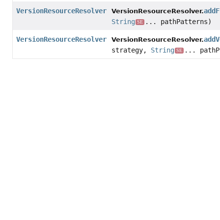
VersionResourceResolver
addF
VersionResourceResolver.
String
... pathPatterns)
SE
VersionResourceResolver
addV
VersionResourceResolver.
strategy,
String
... pathP
SE