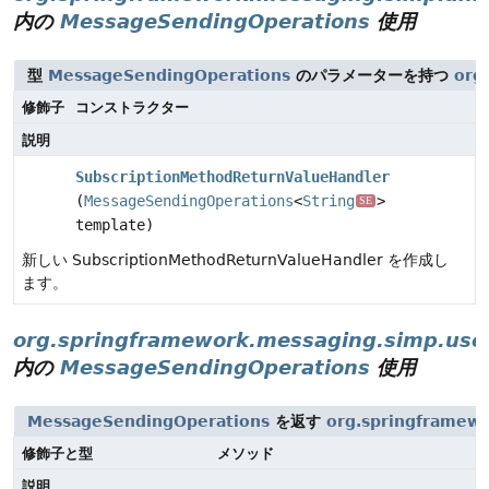
内の
MessageSendingOperations
使用
型
MessageSendingOperations
のパラメーターを持つ
org
修飾子
コンストラクター
説明
SubscriptionMethodReturnValueHandler
(
MessageSendingOperations
<
String
>
SE
template)
新しい SubscriptionMethodReturnValueHandler を作成し
ます。
org.springframework.messaging.simp.use
内の
MessageSendingOperations
使用
MessageSendingOperations
を返す
org.springframewo
修飾子と型
メソッド
説明