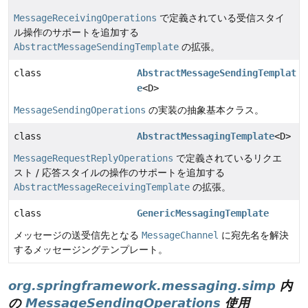
MessageReceivingOperations
で定義されている受信スタイ
ル操作のサポートを追加する
AbstractMessageSendingTemplate
の拡張。
class
AbstractMessageSendingTemplat
e
<D>
MessageSendingOperations
の実装の抽象基本クラス。
class
AbstractMessagingTemplate
<D>
MessageRequestReplyOperations
で定義されているリクエ
スト / 応答スタイルの操作のサポートを追加する
AbstractMessageReceivingTemplate
の拡張。
class
GenericMessagingTemplate
メッセージの送受信先となる
MessageChannel
に宛先名を解決
するメッセージングテンプレート。
org.springframework.messaging.simp
内
の
MessageSendingOperations
使用