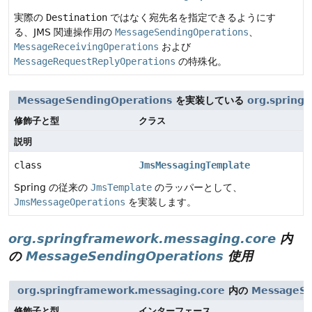
実際の
Destination
ではなく宛先名を指定できるようにす
る、JMS 関連操作用の
MessageSendingOperations
、
MessageReceivingOperations
および
MessageRequestReplyOperations
の特殊化。
MessageSendingOperations
を実装している
org.spring
修飾子と型
クラス
説明
class
JmsMessagingTemplate
Spring の従来の
JmsTemplate
のラッパーとして、
JmsMessageOperations
を実装します。
org.springframework.messaging.core
内
の
MessageSendingOperations
使用
org.springframework.messaging.core
内の
MessageSe
修飾子と型
インターフェース