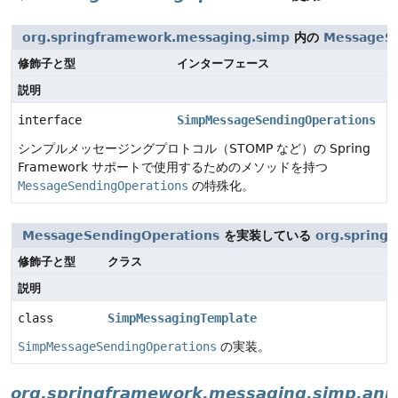
org.springframework.messaging.simp
内の
MessageSe
修飾子と型
インターフェース
説明
interface
SimpMessageSendingOperations
シンプルメッセージングプロトコル（STOMP など）の Spring
Framework サポートで使用するためのメソッドを持つ
MessageSendingOperations
の特殊化。
MessageSendingOperations
を実装している
org.spring
修飾子と型
クラス
説明
class
SimpMessagingTemplate
SimpMessageSendingOperations
の実装。
org.springframework.messaging.simp.ann