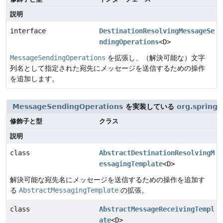
説明
interface
DestinationResolvingMessageSe
ndingOperations
<D>
MessageSendingOperations
を拡張し、（解決可能な）文字
列名として指定された宛先にメッセージを送信するための操作
を追加します。
MessageSendingOperations
を実装している
org.spring
修飾子と型
クラス
説明
class
AbstractDestinationResolvingM
essagingTemplate
<D>
解決可能な宛先名にメッセージを送信するための操作を追加す
る
AbstractMessagingTemplate
の拡張。
class
AbstractMessageReceivingTempl
ate
<D>