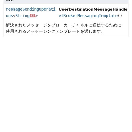
MessageSendingOperati
UserDestinationMessageHandler.
ons
<
String
>
etBrokerMessagingTemplate
()
SE
解決されたメッセージをブローカーチャネルに送信するために
使用されるメッセージングテンプレートを返します。