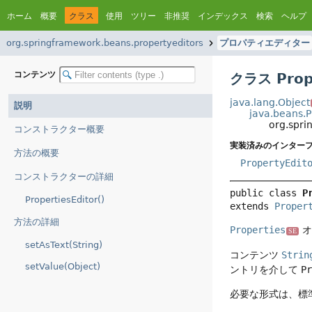
ホーム
概要
クラス
使用
ツリー
非推奨
インデックス
検索
ヘルプ
org.springframework.beans.propertyeditors
プロパティエディター
コンテンツ
クラス Prope
java.lang.Object
説明
java.beans.P
org.spri
コンストラクター概要
実装済みのインターフ
方法の概要
PropertyEdit
コンストラクターの詳細
public class 
P
PropertiesEditor()
extends 
Proper
方法の詳細
Properties
オ
SE
setAsText(String)
コンテンツ
Strin
setValue(Object)
ントリを介して
Pr
必要な形式は、標