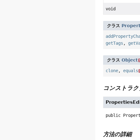
void
クラス
Proper
addPropertyCh
getTags
,
getV
クラス
Object
clone
,
equals
コンストラク
PropertiesEd
public
Proper
方法の詳細