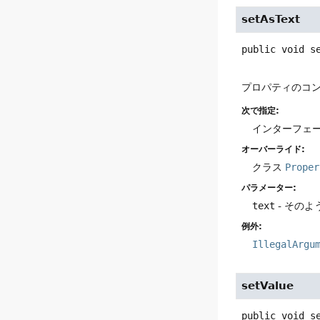
setAsText
public
void
s
プロパティのコ
次で指定:
インターフェ
オーバーライド:
クラス
Proper
パラメーター:
text
- その
例外:
IllegalArgu
setValue
public
void
s