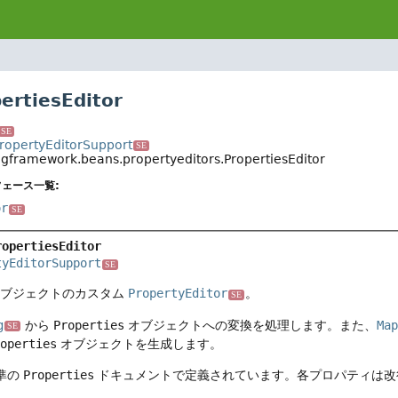
rtiesEditor
SE
ropertyEditorSupport
SE
ngframework.beans.propertyeditors.PropertiesEditor
ェース一覧:
or
SE
ropertiesEditor
tyEditorSupport
SE
ブジェクトのカスタム
PropertyEditor
。
SE
g
から
Properties
オブジェクトへの変換を処理します。また、
Map
SE
operties
オブジェクトを生成します。
準の
Properties
ドキュメントで定義されています。各プロパティは改