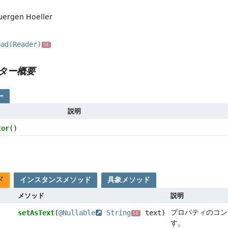
uergen Hoeller
oad(Reader)
SE
ター概要
ー
説明
tor
()
ド
インスタンスメソッド
具象メソッド
メソッド
説明
プロパティのコン
setAsText
(
@Nullable
String
text)
SE
す。