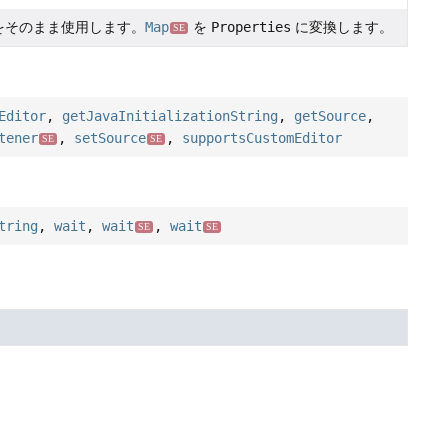
をそのまま使用します。
Map
を
Properties
に変換します。
SE
Editor
,
getJavaInitializationString
,
getSource
,
tener
,
setSource
,
supportsCustomEditor
SE
SE
tring
,
wait
,
wait
,
wait
SE
SE