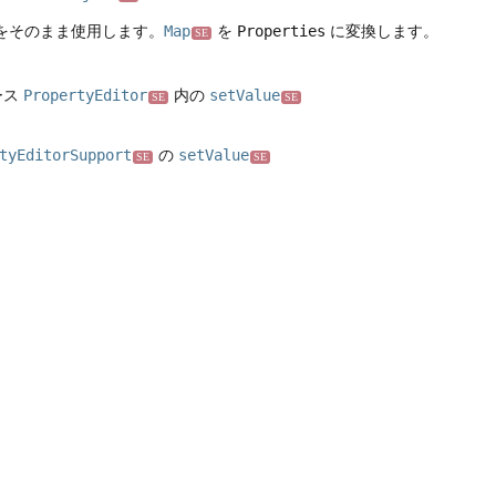
をそのまま使用します。
Map
を
Properties
に変換します。
SE
ース
PropertyEditor
内の
setValue
SE
SE
tyEditorSupport
の
setValue
SE
SE