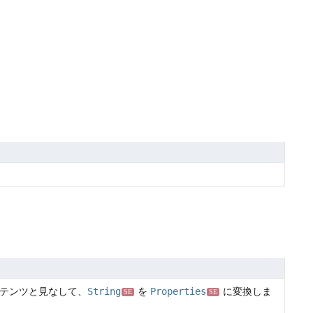
テンツと見なして、
String
を
Properties
に変換しま
SE
SE