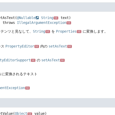
etAsText
(
@Nullable
String
 text)
SE
               throws 
IllegalArgumentException
SE
ンテンツと見なして、
String
を
Properties
に変換します。
SE
SE
ース
PropertyEditor
内の
setAsText
SE
SE
tyEditorSupport
の
setAsText
SE
SE
ように変換されるテキスト
mentException
SE
etValue
(
Object
 value)
SE