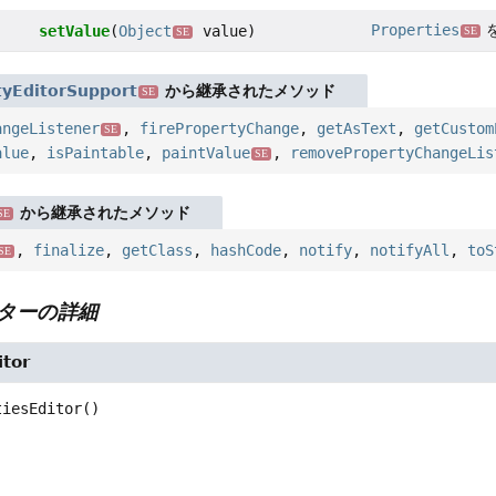
Properties
setValue
(
Object
value)
SE
SE
tyEditorSupport
から継承されたメソッド
SE
angeListener
,
firePropertyChange
,
getAsText
,
getCustom
SE
alue
,
isPaintable
,
paintValue
,
removePropertyChangeLis
SE
から継承されたメソッド
SE
,
finalize
,
getClass
,
hashCode
,
notify
,
notifyAll
,
toS
SE
ターの詳細
itor
tiesEditor
()