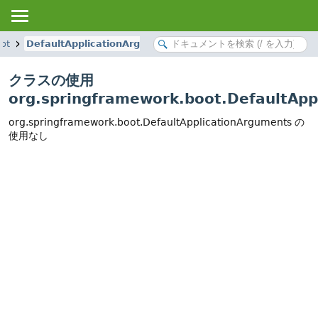
ot
DefaultApplicationArguments
クラスの使用
org.springframework.boot.DefaultApp
org.springframework.boot.DefaultApplicationArguments の
使用なし