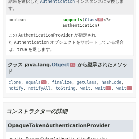
結果を選択した
Authentication
インスタンスに変換しま
す。
boolean
supports
(
Class
<?>
SE
authentication)
この
AuthenticationProvider
が指定され
た
Authentication
オブジェクトをサポートしている場合
は、
true
を返します。
クラス java.lang.
Object
から継承されたメソッ
SE
ド
clone
,
equals
,
finalize
,
getClass
,
hashCode
,
SE
notify
,
notifyAll
,
toString
,
wait
,
wait
,
wait
SE
SE
コンストラクターの詳細
OpaqueTokenAuthenticationProvider
public
OpaqueTokenAuthenticationProvider