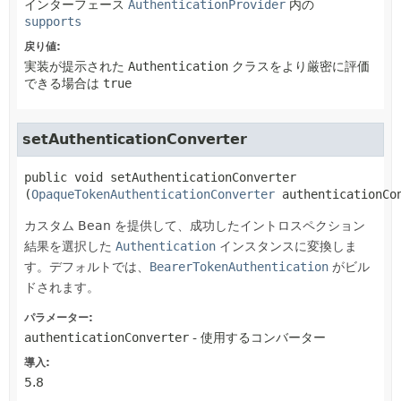
インターフェース
AuthenticationProvider
内の
supports
戻り値:
実装が提示された
Authentication
クラスをより厳密に評価
できる場合は
true
setAuthenticationConverter
public
void
setAuthenticationConverter
(
OpaqueTokenAuthenticationConverter
 authenticationCo
カスタム Bean を提供して、成功したイントロスペクション
結果を選択した
Authentication
インスタンスに変換しま
す。デフォルトでは、
BearerTokenAuthentication
がビル
ドされます。
パラメーター:
authenticationConverter
- 使用するコンバーター
導入:
5.8