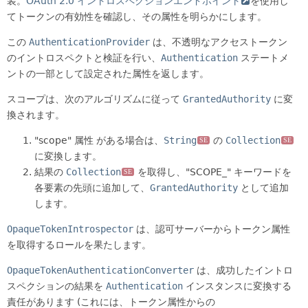
装。
OAuth 2.0 イントロスペクションエンドポイント
を使用し
てトークンの有効性を確認し、その属性を明らかにします。
この
AuthenticationProvider
は、不透明なアクセストークン
のイントロスペクトと検証を行い、
Authentication
ステートメ
ントの一部として設定された属性を返します。
スコープは、次のアルゴリズムに従って
GrantedAuthority
に変
換されます。
"scope" 属性 がある場合は、
String
の
Collection
SE
SE
に変換します。
結果の
Collection
を取得し、"SCOPE_" キーワードを
SE
各要素の先頭に追加して、
GrantedAuthority
として追加
します。
OpaqueTokenIntrospector
は、認可サーバーからトークン属性
を取得するロールを果たします。
OpaqueTokenAuthenticationConverter
は、成功したイントロ
スペクションの結果を
Authentication
インスタンスに変換する
責任があります (これには、トークン属性からの