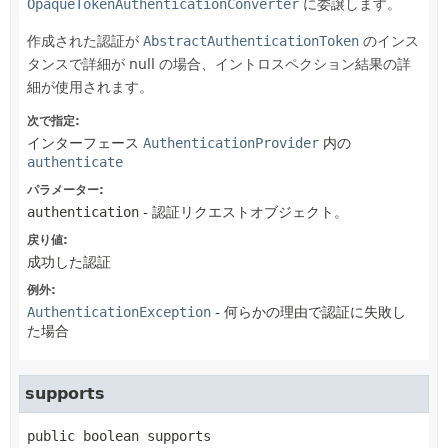
OpaqueTokenAuthenticationConverter
に委譲します。
作成された認証が
AbstractAuthenticationToken
のインス
タンスで詳細が null の場合、イントロスペクション結果の詳
細が使用されます。
次で指定:
インターフェース
AuthenticationProvider
内の
authenticate
パラメーター:
authentication
- 認証リクエストオブジェクト。
戻り値:
成功した認証
例外:
AuthenticationException
- 何らかの理由で認証に失敗し
た場合
supports
public
boolean
supports