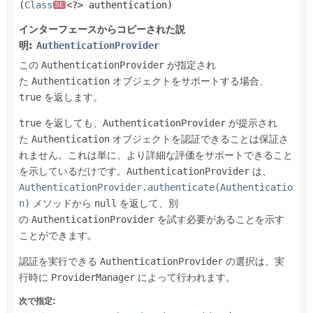
(
Class
<?> authentication)
SE
インターフェースからコピーされた説
明:
AuthenticationProvider
この
AuthenticationProvider
が指定され
た
Authentication
オブジェクトをサポートする場合、
true
を返します。
true
を返しても、
AuthenticationProvider
が提示され
た
Authentication
オブジェクトを認証できることは保証さ
れません。これは単に、より詳細な評価をサポートできること
を示しているだけです。
AuthenticationProvider
は、
AuthenticationProvider.authenticate(Authenticatio
n)
メソッドから
null
を返して、別
の
AuthenticationProvider
を試す必要があることを示す
ことができます。
認証を実行できる
AuthenticationProvider
の選択は、実
行時に
ProviderManager
によって行われます。
次で指定: