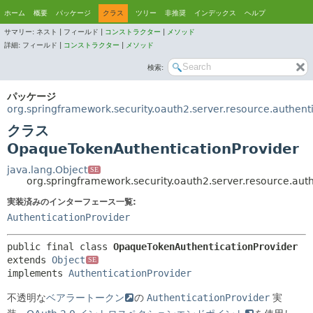
ホーム
概要
パッケージ
クラス
ツリー
非推奨
インデックス
ヘルプ
サマリー:
ネスト |
フィールド |
コンストラクター
|
メソッド
詳細:
フィールド |
コンストラクター
|
メソッド
検索:
パッケージ
org.springframework.security.oauth2.server.resource.authent
クラス
OpaqueTokenAuthenticationProvider
java.lang.Object
SE
org.springframework.security.oauth2.server.resource.au
実装済みのインターフェース一覧:
AuthenticationProvider
public final class 
OpaqueTokenAuthenticationProvider
extends 
Object
SE
implements 
AuthenticationProvider
不透明な
ベアラートークン
の
AuthenticationProvider
実