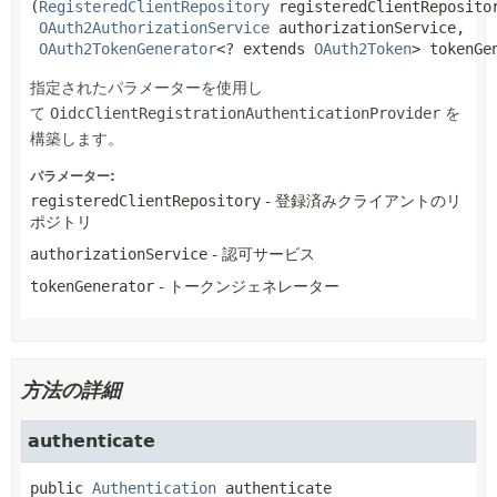
(
RegisteredClientRepository
 registeredClientRepositor
OAuth2AuthorizationService
 authorizationService,

OAuth2TokenGenerator
<? extends 
OAuth2Token
> tokenGe
指定されたパラメーターを使用し
て
OidcClientRegistrationAuthenticationProvider
を
構築します。
パラメーター:
registeredClientRepository
- 登録済みクライアントのリ
ポジトリ
authorizationService
- 認可サービス
tokenGenerator
- トークンジェネレーター
方法の詳細
authenticate
public
Authentication
authenticate