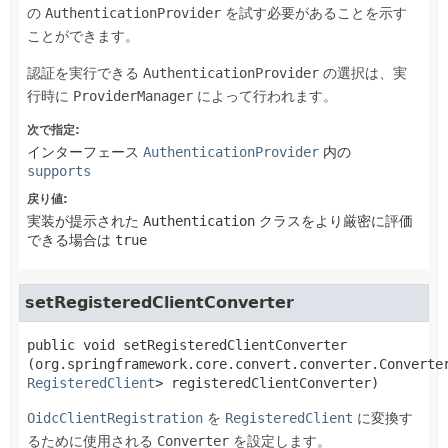
の
AuthenticationProvider
を試す必要があることを示す
ことができます。
認証を実行できる
AuthenticationProvider
の選択は、実
行時に
ProviderManager
によって行われます。
次で指定:
インターフェース
AuthenticationProvider
内の
supports
戻り値:
実装が提示された
Authentication
クラスをより厳密に評価
できる場合は
true
setRegisteredClientConverter
public
void
setRegisteredClientConverter
(org.springframework.core.convert.converter.Converte
RegisteredClient
> registeredClientConverter)
OidcClientRegistration
を
RegisteredClient
に変換す
るために使用される
Converter
を設定します。