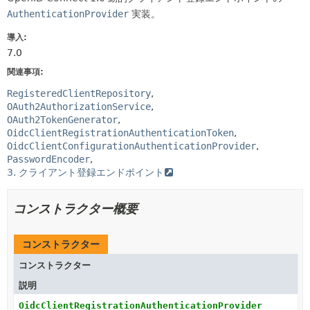
AuthenticationProvider
実装。
導入:
7.0
関連事項:
RegisteredClientRepository
OAuth2AuthorizationService
OAuth2TokenGenerator
OidcClientRegistrationAuthenticationToken
OidcClientConfigurationAuthenticationProvider
PasswordEncoder
3. クライアント登録エンドポイント
コンストラクター概要
コンストラクター
コンストラクター
説明
OidcClientRegistrationAuthenticationProvider