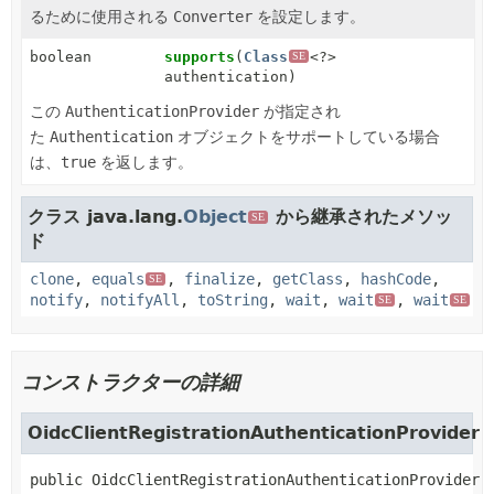
るために使用される
Converter
を設定します。
boolean
supports
(
Class
<?>
SE
authentication)
この
AuthenticationProvider
が指定され
た
Authentication
オブジェクトをサポートしている場合
は、
true
を返します。
クラス java.lang.
Object
から継承されたメソッ
SE
ド
clone
,
equals
,
finalize
,
getClass
,
hashCode
,
SE
notify
,
notifyAll
,
toString
,
wait
,
wait
,
wait
SE
SE
コンストラクターの詳細
OidcClientRegistrationAuthenticationProvider
public
OidcClientRegistrationAuthenticationProvider