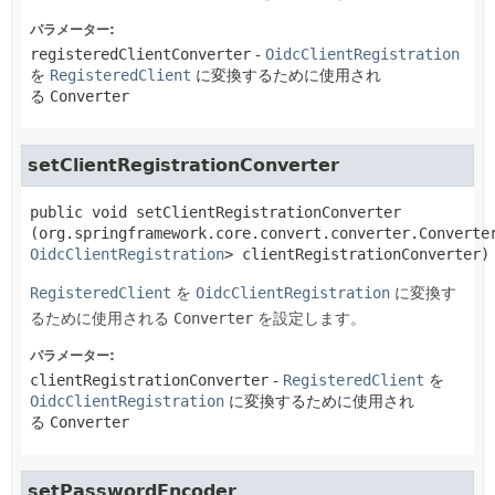
パラメーター:
registeredClientConverter
-
OidcClientRegistration
を
RegisteredClient
に変換するために使用され
る
Converter
setClientRegistrationConverter
public
void
setClientRegistrationConverter
(org.springframework.core.convert.converter.Converte
OidcClientRegistration
> clientRegistrationConverter)
RegisteredClient
を
OidcClientRegistration
に変換す
るために使用される
Converter
を設定します。
パラメーター:
clientRegistrationConverter
-
RegisteredClient
を
OidcClientRegistration
に変換するために使用され
る
Converter
setPasswordEncoder