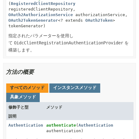
(
RegisteredClientRepository
registeredClientRepository,
OAuth2AuthorizationService
authorizationService,
OAuth2TokenGenerator
<? extends
OAuth2Token
>
tokenGenerator)
指定されたパラメーターを使用し
て
OidcClientRegistrationAuthenticationProvider
を
構築します。
方法の概要
すべてのメソッド
インスタンスメソッド
具象メソッド
修飾子と型
メソッド
説明
Authentication
authenticate
(
Authentication
authentication)