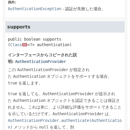
例外:
AuthenticationException
- 認証が失敗した場合。
supports
public
boolean
supports
(
Class
<?> authentication)
SE
インターフェースからコピーされた説
明:
AuthenticationProvider
この
AuthenticationProvider
が指定され
た
Authentication
オブジェクトをサポートする場合、
true
を返します。
true
を返しても、
AuthenticationProvider
が提示され
た
Authentication
オブジェクトを認証できることは保証さ
れません。これは単に、より詳細な評価をサポートできること
を示しているだけです。
AuthenticationProvider
は、
AuthenticationProvider.authenticate(Authenticatio
n)
メソッドから
null
を返して、別