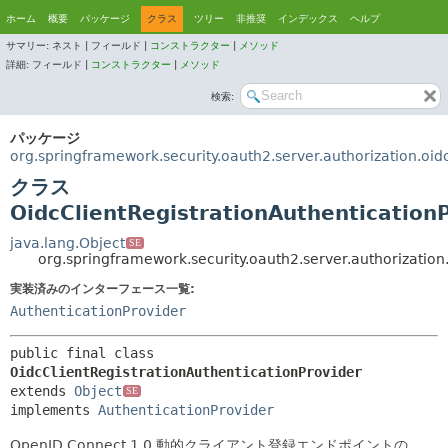
ホーム
概要
パッケージ
クラス
ツリー
非推奨
インデックス
ヘルプ
サマリー:
ネスト |
フィールド |
コンストラクター
|
メソッド
詳細:
フィールド |
コンストラクター
|
メソッド
検索:
パッケージ
org.springframework.security.oauth2.server.authorization.oid
クラス
OidcClientRegistrationAuthentication
java.lang.Object
SE
org.springframework.security.oauth2.server.authorization
実装済みのインターフェース一覧:
AuthenticationProvider
public final class 
OidcClientRegistrationAuthenticationProvider
extends 
Object
SE
implements 
AuthenticationProvider
OpenID Connect 1.0 動的クライアント登録エンドポイントの