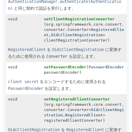
AuthenticationManager.authenticate(Authenticatio
n)
と同じ契約で認証を実行します。
void
setClientRegistrationConverter
(org.springframework.core.convert.
converter.Converter<
RegisteredClie
nt
,
OidcClientRegistration
>
clientRegistrationConverter)
RegisteredClient
を
OidcClientRegistration
に変換す
るために使用される
Converter
を設定します。
void
setPasswordEncoder
(
PasswordEncoder
passwordEncoder)
client secret
をエンコードするために使用される
PasswordEncoder
を設定します。
void
setRegisteredClientConverter
(org.springframework.core.convert.
converter.Converter<
OidcClientRegi
stration
,
RegisteredClient
>
registeredClientConverter)
OidcClientRegistration
を
RegisteredClient
に変換す