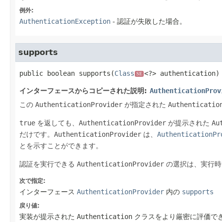
例外:
AuthenticationException
- 認証が失敗した場合。
supports
public
boolean
supports
(
Class
<?> authentication)
SE
インターフェースからコピーされた説明:
AuthenticationProv
この
AuthenticationProvider
が指定された
Authenticatio
true
を返しても、
AuthenticationProvider
が提示された
Au
だけです。
AuthenticationProvider
は、
AuthenticationPr
とを示すことができます。
認証を実行できる
AuthenticationProvider
の選択は、実行
次で指定:
インターフェース
AuthenticationProvider
内の
supports
戻り値:
実装が提示された
Authentication
クラスをより厳密に評価で