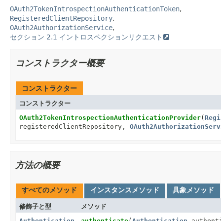
OAuth2TokenIntrospectionAuthenticationToken
RegisteredClientRepository
OAuth2AuthorizationService
セクション 2.1 イントロスペクションリクエスト
コンストラクター概要
コンストラクター
コンストラクター
OAuth2TokenIntrospectionAuthenticationProvider
(
Regi
registeredClientRepository,
OAuth2AuthorizationServ
方法の概要
すべてのメソッド
インスタンスメソッド
具象メソッド
修飾子と型
メソッド
Authentication
authenticate
(
Authentication
authent