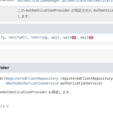
AuthenticationManager.authenticate(Authenticati
)
この
AuthenticationProvider
が指定された
Authentic
します。
ify
,
notifyAll
,
toString
,
wait
,
wait
,
wait
SE
SE
ider
er
(
RegisteredClientRepository
 registeredClientRepository,
OAuth2AuthorizationService
 authorizationService)
onAuthenticationProvider
を構築します。
ジトリ