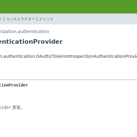
 |
コンストラクター
|
メソッド
rization.authentication
nticationProvider
on.authentication.OAuth2TokenIntrospectionAuthenticationProvi
tionProvider
vider
実装。