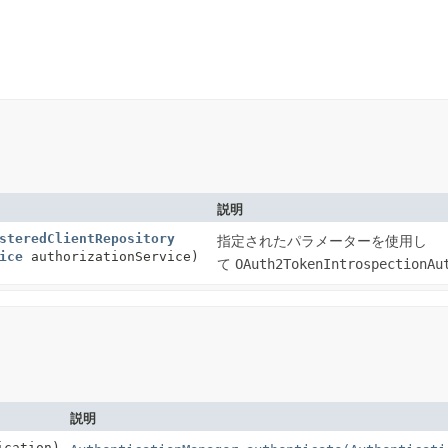
説明
steredClientRepository
指定されたパラメーターを使用し
ice
authorizationService)
て
OAuth2TokenIntrospectionAu
説明
ication)