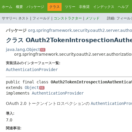
ホーム
概要
パッケージ
クラス
ツリー
非推奨
インデックス
ヘルプ
サマリー:
ネスト |
フィールド |
コンストラクター
|
メソッド
詳細:
フィールド
パッケージ
org.springframework.security.oauth2.server.autho
クラス OAuth2TokenIntrospectionAuthe
java.lang.Object
SE
org.springframework.security.oauth2.server.authorizati
実装済みのインターフェース一覧:
AuthenticationProvider
public final class 
OAuth2TokenIntrospectionAuthentica
extends 
Object
SE
implements 
AuthenticationProvider
OAuth 2.0 トークンイントロスペクションの
AuthenticationPro
導入:
7.0
関連事項: