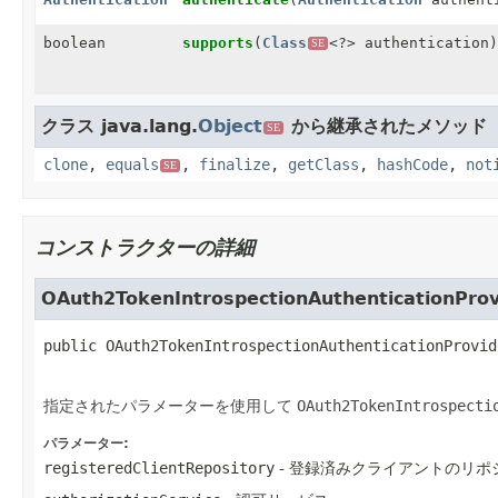
boolean
supports
(
Class
<?> authentication
SE
クラス java.lang.
Object
から継承されたメソッド
SE
clone
,
equals
,
finalize
,
getClass
,
hashCode
,
not
SE
コンストラクターの詳細
OAuth2TokenIntrospectionAuthenticationProv
public
OAuth2TokenIntrospectionAuthenticationProvid
指定されたパラメーターを使用して
OAuth2TokenIntrospecti
パラメーター:
registeredClientRepository
- 登録済みクライアントのリポ