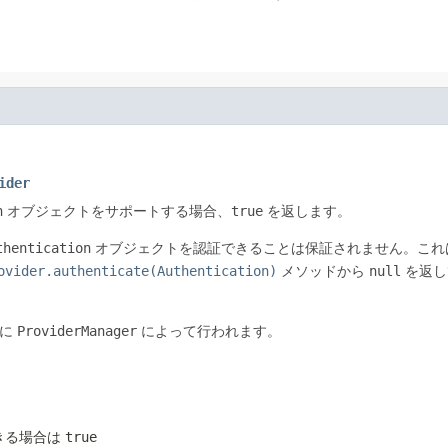
ider
n
オブジェクトをサポートする場合、
true
を返します。
thentication
オブジェクトを認証できることは保証されません。これ
ovider.authenticate(Authentication)
メソッドから
null
を返し
時に
ProviderManager
によって行われます。
きる場合は
true