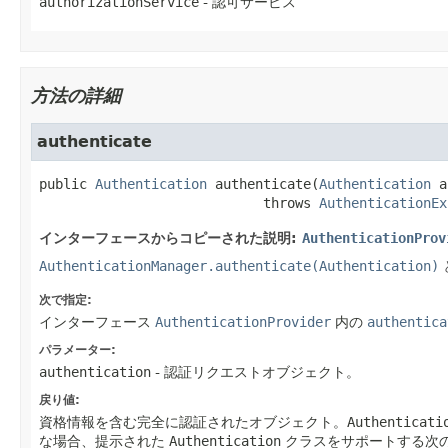
authorizationService
- 認可サービス
方法の詳細
authenticate
public
Authentication
authenticate
(
Authentication
 a
                            throws 
AuthenticationEx
インターフェースからコピーされた説明:
AuthenticationProv
AuthenticationManager.authenticate(Authentication)
次で指定:
インターフェース
AuthenticationProvider
内の
authentica
パラメーター:
authentication
- 認証リクエストオブジェクト。
戻り値:
資格情報を含む完全に認証されたオブジェクト。
Authenticati
な場合、提示された
Authentication
クラスをサポートする次