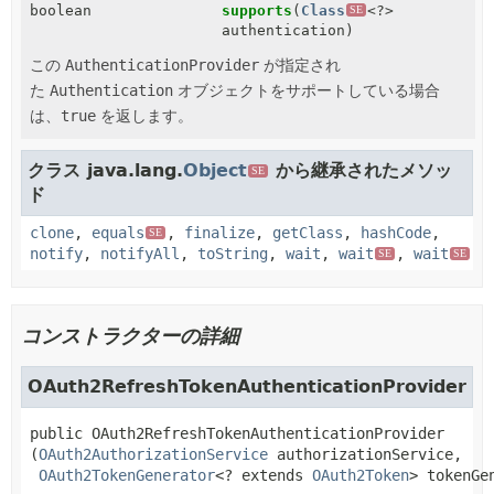
boolean
supports
(
Class
<?>
SE
authentication)
この
AuthenticationProvider
が指定され
た
Authentication
オブジェクトをサポートしている場合
は、
true
を返します。
クラス java.lang.
Object
から継承されたメソッ
SE
ド
clone
,
equals
,
finalize
,
getClass
,
hashCode
,
SE
notify
,
notifyAll
,
toString
,
wait
,
wait
,
wait
SE
SE
コンストラクターの詳細
OAuth2RefreshTokenAuthenticationProvider
public
OAuth2RefreshTokenAuthenticationProvider
(
OAuth2AuthorizationService
 authorizationService,

OAuth2TokenGenerator
<? extends 
OAuth2Token
> tokenGe