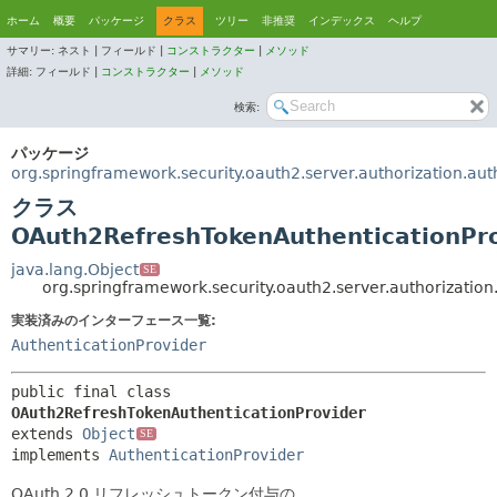
ホーム
概要
パッケージ
クラス
ツリー
非推奨
インデックス
ヘルプ
サマリー:
ネスト |
フィールド |
コンストラクター
|
メソッド
詳細:
フィールド |
コンストラクター
|
メソッド
検索:
パッケージ
org.springframework.security.oauth2.server.authorization.aut
クラス
OAuth2RefreshTokenAuthenticationPr
java.lang.Object
SE
org.springframework.security.oauth2.server.authorizatio
実装済みのインターフェース一覧:
AuthenticationProvider
public final class 
OAuth2RefreshTokenAuthenticationProvider
extends 
Object
SE
implements 
AuthenticationProvider
OAuth 2.0 リフレッシュトークン付与の