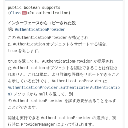
public
boolean
supports
(
Class
<?> authentication)
SE
インターフェースからコピーされた説
明:
AuthenticationProvider
この
AuthenticationProvider
が指定され
た
Authentication
オブジェクトをサポートする場合、
true
を返します。
true
を返しても、
AuthenticationProvider
が提示され
た
Authentication
オブジェクトを認証できることは保証さ
れません。これは単に、より詳細な評価をサポートできること
を示しているだけです。
AuthenticationProvider
は、
AuthenticationProvider.authenticate(Authenticatio
n)
メソッドから
null
を返して、別
の
AuthenticationProvider
を試す必要があることを示す
ことができます。
認証を実行できる
AuthenticationProvider
の選択は、実
行時に
ProviderManager
によって行われます。