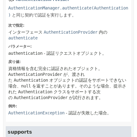
AuthenticationManager.authenticate(Authentication
)
と同じ契約で認証を実行します。
次で指定:
インターフェース
AuthenticationProvider
内の
authenticate
パラメーター:
authentication
- 認証リクエストオブジェクト。
戻り値:
資格情報を含む完全に認証されたオブジェクト。
AuthenticationProvider
が、渡され
た
Authentication
オブジェクトの認証をサポートできない
場合、
null
を返すことがあります。そのような場合、提示さ
れた
Authentication
クラスをサポートする次
の
AuthenticationProvider
が試行されます。
例外:
AuthenticationException
- 認証が失敗した場合。
supports