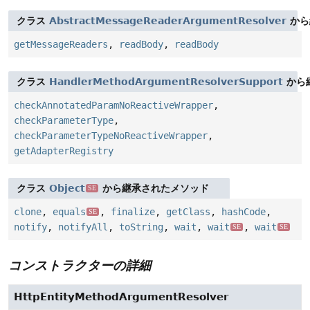
クラス
AbstractMessageReaderArgumentResolver
から
getMessageReaders
,
readBody
,
readBody
クラス
HandlerMethodArgumentResolverSupport
から
checkAnnotatedParamNoReactiveWrapper
,
checkParameterType
,
checkParameterTypeNoReactiveWrapper
,
getAdapterRegistry
クラス
Object
から継承されたメソッド
SE
clone
,
equals
,
finalize
,
getClass
,
hashCode
,
SE
notify
,
notifyAll
,
toString
,
wait
,
wait
,
wait
SE
SE
コンストラクターの詳細
HttpEntityMethodArgumentResolver