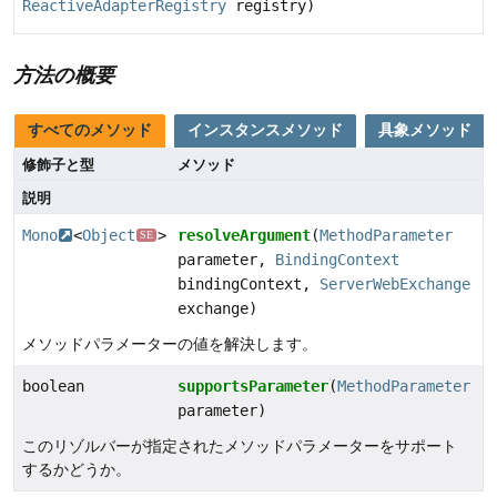
ReactiveAdapterRegistry
registry)
方法の概要
すべてのメソッド
インスタンスメソッド
具象メソッド
修飾子と型
メソッド
説明
Mono
<
Object
>
resolveArgument
(
MethodParameter
SE
parameter,
BindingContext
bindingContext,
ServerWebExchange
exchange)
メソッドパラメーターの値を解決します。
boolean
supportsParameter
(
MethodParameter
parameter)
このリゾルバーが指定されたメソッドパラメーターをサポート
するかどうか。