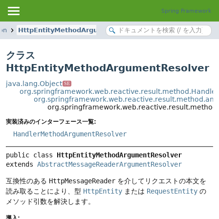
Spring Framework
ion
HttpEntityMethodArgumentResolver
クラス
HttpEntityMethodArgumentResolver
java.lang.Object
SE
org.springframework.web.reactive.result.method.Handl
org.springframework.web.reactive.result.method.a
org.springframework.web.reactive.result.metho
実装済みのインターフェース一覧:
HandlerMethodArgumentResolver
public class 
HttpEntityMethodArgumentResolver
extends 
AbstractMessageReaderArgumentResolver
互換性のある
HttpMessageReader
を介してリクエストの本文を
読み取ることにより、型
HttpEntity
または
RequestEntity
の
メソッド引数を解決します。
導入: