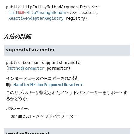
public
HttpEntityMethodArgumentResolver
(
List
<
HttpMessageReader
<?>> readers,

SE
ReactiveAdapterRegistry
 registry)
方法の詳細
supportsParameter
public
boolean
supportsParameter
(
MethodParameter
 parameter)
インターフェースからコピーされた説
明:
HandlerMethodArgumentResolver
このリゾルバーが指定されたメソッドパラメーターをサポートす
るかどうか。
パラメーター:
parameter
- メソッドパラメーター
resolveArgument