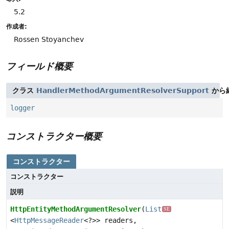
5.2
作成者:
Rossen Stoyanchev
フィールド概要
クラス
HandlerMethodArgumentResolverSupport
から
logger
コンストラクター概要
コンストラクター
コンストラクター
説明
HttpEntityMethodArgumentResolver
(
List
SE
<
HttpMessageReader
<?>> readers,