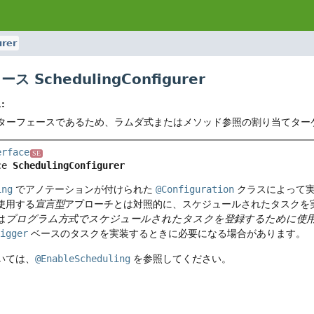
urer
 SchedulingConfigurer
:
ターフェースであるため、ラムダ式またはメソッド参照の割り当てター
erface
SE
ce 
SchedulingConfigurer
ing
でアノテーションが付けられた
@Configuration
クラスによって実
使用する
宣言型
アプローチとは対照的に、スケジュールされたタスクを
は
プログラム方式でスケジュールされたタスクを登録するために使
igger
ベースのタスクを実装するときに必要になる場合があります。
いては、
@EnableScheduling
を参照してください。