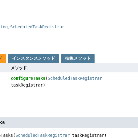
ling
ScheduledTaskRegistrar
ド
インスタンスメソッド
抽象メソッド
メソッド
configureTasks
(
ScheduledTaskRegistrar
taskRegistrar)
ks
eTasks
(
ScheduledTaskRegistrar
 taskRegistrar)