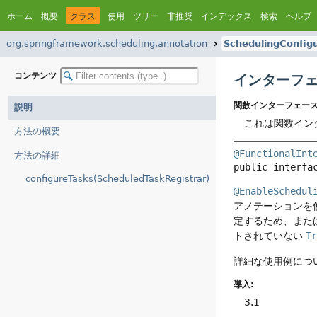
ホーム
概要
クラス
使用
ツリー
非推奨
インデックス
検索
ヘルプ
org.springframework.scheduling.annotation
SchedulingConfig
コンテンツ
インターフェース
関数インターフェース
説明
これは関数イン
方法の概要
@FunctionalInt
方法の詳細
public interfa
configureTasks(ScheduledTaskRegistrar)
@EnableSchedul
アノテーションを
定するため、また
トされていない
Tr
詳細な使用例につ
導入:
3.1