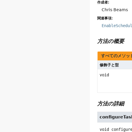
作成者:
Chris Beams
関連事項:
EnableSchedu
方法の概要
すべてのメソッ
修飾子と型
void
方法の詳細
configureTas
void
configur