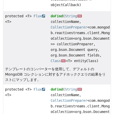
objectCallback)
protected <T>
Flux
doFind
(
String
SE
<T>
collectionName,
CollectionPreparer
<com.mongod
b.reactivestreams.client.Mong
oCollection<org.bson.Document
>> collectionPreparer,
org.bson.Document query,
org.bson.Document fields,
Class
<T> entityClass)
SE
テンプレートのコンバーターを使用して、デフォルトの
MongoDB コレクションに対するアドホッククエリの結果をリ
ストにマップします。
protected <T>
Flux
doFind
(
String
SE
<T>
collectionName,
CollectionPreparer
<com.mongod
b.reactivestreams.client.Mong
oCollection<org.bson.Document