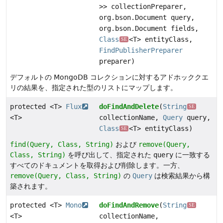
>> collectionPreparer,
org.bson.Document query,
org.bson.Document fields,
Class
<T> entityClass,
SE
FindPublisherPreparer
preparer)
デフォルトの MongoDB コレクションに対するアドホッククエ
リの結果を、指定された型のリストにマップします。
protected <T>
Flux
doFindAndDelete
(
String
SE
<T>
collectionName,
Query
query,
Class
<T> entityClass)
SE
find(Query, Class, String)
および
remove(Query,
Class, String)
を呼び出して、指定された
query
に一致する
すべてのドキュメントを取得および削除します。一方、
remove(Query, Class, String)
の
Query
は検索結果から構
築されます。
protected <T>
Mono
doFindAndRemove
(
String
SE
<T>
collectionName,