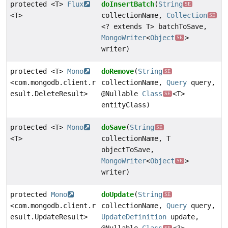
protected <T>
Flux
doInsertBatch
(
String
SE
<T>
collectionName,
Collection
SE
<? extends T> batchToSave,
MongoWriter
<
Object
>
SE
writer)
protected <T>
Mono
doRemove
(
String
SE
<com.mongodb.client.r
collectionName,
Query
query,
esult.DeleteResult>
@Nullable
Class
<T>
SE
entityClass)
protected <T>
Mono
doSave
(
String
SE
<T>
collectionName, T
objectToSave,
MongoWriter
<
Object
>
SE
writer)
protected
Mono
doUpdate
(
String
SE
<com.mongodb.client.r
collectionName,
Query
query,
esult.UpdateResult>
UpdateDefinition
update,
SE