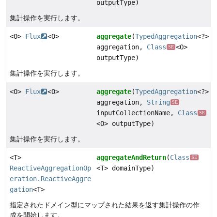
outputType)
集計操作を実行します。
<O>
Flux
<O>
aggregate
(
TypedAggregation
<?>
aggregation,
Class
<O>
SE
outputType)
集計操作を実行します。
<O>
Flux
<O>
aggregate
(
TypedAggregation
<?>
aggregation,
String
SE
inputCollectionName,
Class
SE
<O> outputType)
集計操作を実行します。
<T>
aggregateAndReturn
(
Class
SE
ReactiveAggregationOp
<T> domainType)
eration.ReactiveAggre
gation
<T>
指定されたドメイン型にマップされた結果を返す集計操作の作
成を開始します。