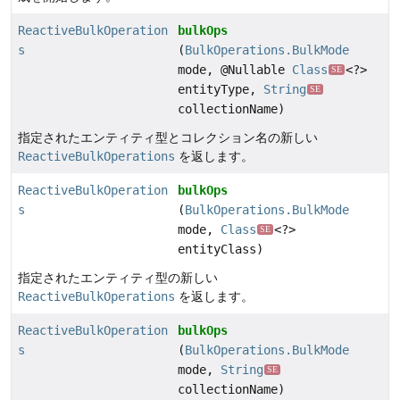
ReactiveBulkOperation
bulkOps
s
(
BulkOperations.BulkMode
mode, @Nullable
Class
<?>
SE
entityType,
String
SE
collectionName)
指定されたエンティティ型とコレクション名の新しい
ReactiveBulkOperations
を返します。
ReactiveBulkOperation
bulkOps
s
(
BulkOperations.BulkMode
mode,
Class
<?>
SE
entityClass)
指定されたエンティティ型の新しい
ReactiveBulkOperations
を返します。
ReactiveBulkOperation
bulkOps
s
(
BulkOperations.BulkMode
mode,
String
SE
collectionName)