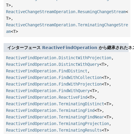
T>,
ReactiveChangeStreamOperation.ResumingChangeStream
<
T>,
ReactiveChangeStreamOperation.TerminatingChangeStre
am
<T>
インターフェース
ReactiveFindOperation
から継承されたネス
ReactiveFindOperation.DistinctWithProjection
,
ReactiveFindOperation.DistinctWithQuery
<T>,
ReactiveFindOperation.FindDistinct
,
ReactiveFindOperation.FindWithCollection
<T>,
ReactiveFindOperation.FindWithProjection
<T>,
ReactiveFindOperation.FindWithQuery
<T>,
ReactiveFindOperation.ReactiveFind
<T>,
ReactiveFindOperation.TerminatingDistinct
<T>,
ReactiveFindOperation.TerminatingFind
<T>,
ReactiveFindOperation.TerminatingFindNear
<T>,
ReactiveFindOperation.TerminatingProjection
,
ReactiveFindOperation.TerminatingResults
<T>