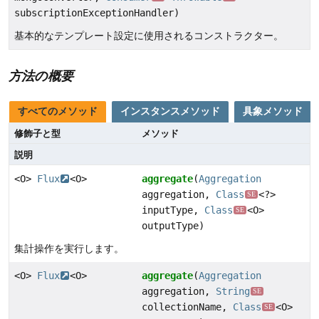
subscriptionExceptionHandler)
基本的なテンプレート設定に使用されるコンストラクター。
方法の概要
すべてのメソッド
インスタンスメソッド
具象メソッド
修飾子と型
メソッド
説明
<O>
Flux
<O>
aggregate
(
Aggregation
aggregation,
Class
<?>
SE
inputType,
Class
<O>
SE
outputType)
集計操作を実行します。
<O>
Flux
<O>
aggregate
(
Aggregation
aggregation,
String
SE
collectionName,
Class
<O>
SE