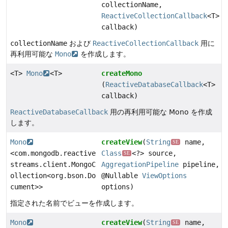
collectionName,
ReactiveCollectionCallback
<T>
callback)
collectionName
および
ReactiveCollectionCallback
用に
再利用可能な
Mono
を作成します。
<T>
Mono
<T>
createMono
(
ReactiveDatabaseCallback
<T>
callback)
ReactiveDatabaseCallback
用の再利用可能な Mono を作成
します。
Mono
createView
(
String
name,
SE
<com.mongodb.reactive
Class
<?> source,
SE
streams.client.MongoC
AggregationPipeline
pipeline,
ollection<org.bson.Do
@Nullable
ViewOptions
cument>>
options)
指定された名前でビューを作成します。
Mono
createView
(
String
name,
SE