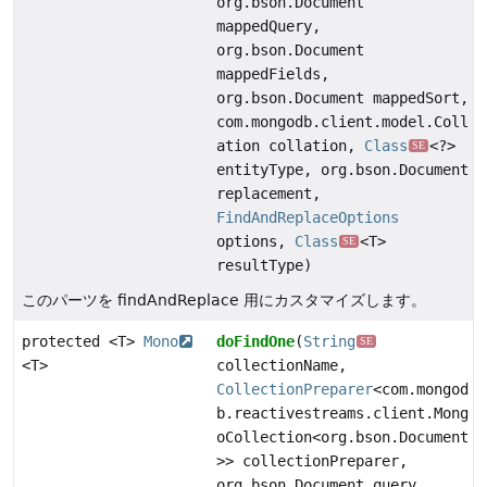
org.bson.Document
mappedQuery,
org.bson.Document
mappedFields,
org.bson.Document mappedSort,
com.mongodb.client.model.Coll
ation collation,
Class
<?>
SE
entityType, org.bson.Document
replacement,
FindAndReplaceOptions
options,
Class
<T>
SE
resultType)
このパーツを findAndReplace 用にカスタマイズします。
protected <T>
Mono
doFindOne
(
String
SE
<T>
collectionName,
CollectionPreparer
<com.mongod
b.reactivestreams.client.Mong
oCollection<org.bson.Document
>> collectionPreparer,
org.bson.Document query,