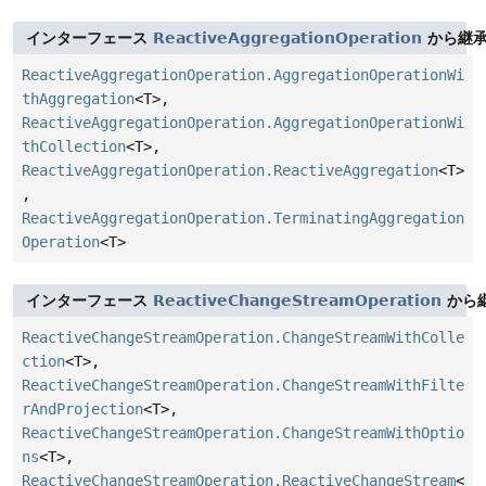
インターフェース
ReactiveAggregationOperation
から継承
ReactiveAggregationOperation.AggregationOperationWi
thAggregation
<T>,
ReactiveAggregationOperation.AggregationOperationWi
thCollection
<T>,
ReactiveAggregationOperation.ReactiveAggregation
<T>
,
ReactiveAggregationOperation.TerminatingAggregation
Operation
<T>
インターフェース
ReactiveChangeStreamOperation
から継
ReactiveChangeStreamOperation.ChangeStreamWithColle
ction
<T>,
ReactiveChangeStreamOperation.ChangeStreamWithFilte
rAndProjection
<T>,
ReactiveChangeStreamOperation.ChangeStreamWithOptio
ns
<T>,
ReactiveChangeStreamOperation.ReactiveChangeStream
<