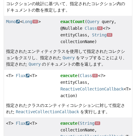
コレクションの統計に基づいて、指定されたコレクション内の
ドキュメントの数を推定します。
Mono
<
Long
>
exactCount
(
Query
query,
SE
@Nullable
Class
<?>
SE
entityClass,
String
SE
collectionName)
指定されたエンティティクラスを使用して指定されたコレクシ
ョンをクエリし、指定された
Query
をマップすることにより、
指定された
Query
のドキュメントの数を返します。
<T>
Flux
<T>
execute
(
Class
<?>
SE
entityClass,
ReactiveCollectionCallback
<T>
action)
指定されたクラスのエンティティコレクションに対して指定さ
れた
ReactiveCollectionCallback
を実行します。
<T>
Flux
<T>
execute
(
String
SE
collectionName,