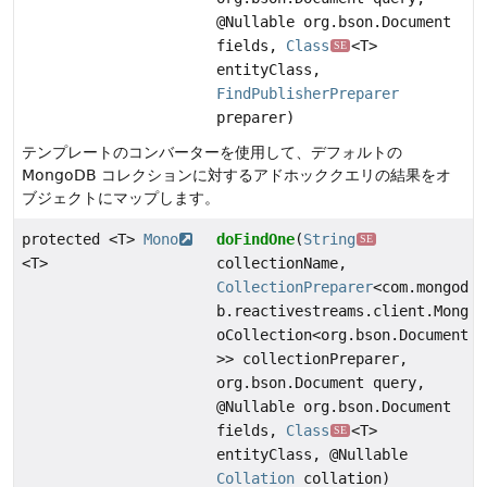
@Nullable org.bson.Document
fields,
Class
<T>
SE
entityClass,
FindPublisherPreparer
preparer)
テンプレートのコンバーターを使用して、デフォルトの
MongoDB コレクションに対するアドホッククエリの結果をオ
ブジェクトにマップします。
protected <T>
Mono
doFindOne
(
String
SE
<T>
collectionName,
CollectionPreparer
<com.mongod
b.reactivestreams.client.Mong
oCollection<org.bson.Document
>> collectionPreparer,
org.bson.Document query,
@Nullable org.bson.Document
fields,
Class
<T>
SE
entityClass, @Nullable
Collation
collation)