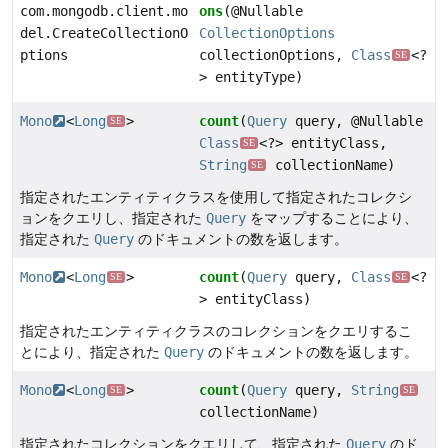
com.mongodb.client.mo
ons
(@Nullable
del.CreateCollectionO
CollectionOptions
ptions
collectionOptions,
Class
<?
SE
> entityType)
Mono
<
Long
>
count
(
Query
query, @Nullable
SE
Class
<?> entityClass,
SE
String
collectionName)
SE
指定されたエンティティクラスを使用して指定されたコレクシ
ョンをクエリし、指定された
Query
をマップすることにより、
指定された
Query
のドキュメントの数を返します。
Mono
<
Long
>
count
(
Query
query,
Class
<?
SE
SE
> entityClass)
指定されたエンティティクラスのコレクションをクエリするこ
とにより、指定された
Query
のドキュメントの数を返します。
Mono
<
Long
>
count
(
Query
query,
String
SE
SE
collectionName)
指定されたコレクションをクエリして、指定された
Query
のド