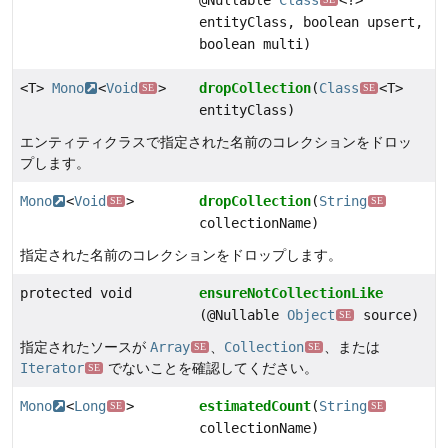
@Nullable
Class
<?>
entityClass, boolean upsert,
boolean multi)
<T>
Mono
<
Void
>
dropCollection
(
Class
<T>
SE
SE
entityClass)
エンティティクラスで指定された名前のコレクションをドロッ
プします。
Mono
<
Void
>
dropCollection
(
String
SE
SE
collectionName)
指定された名前のコレクションをドロップします。
protected void
ensureNotCollectionLike
(@Nullable
Object
source)
SE
指定されたソースが
Array
、
Collection
、または
SE
SE
Iterator
でないことを確認してください。
SE
Mono
<
Long
>
estimatedCount
(
String
SE
SE
collectionName)