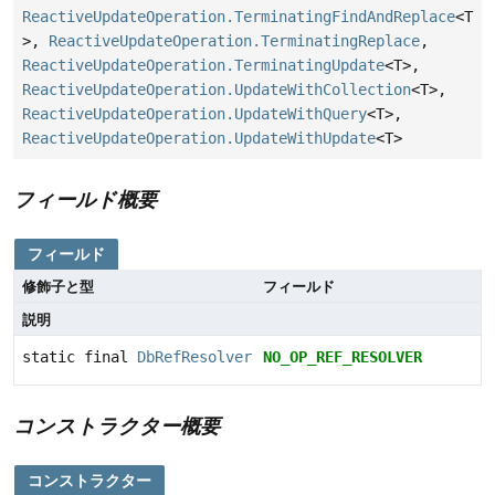
ReactiveUpdateOperation.TerminatingFindAndReplace
<T
>,
ReactiveUpdateOperation.TerminatingReplace
,
ReactiveUpdateOperation.TerminatingUpdate
<T>,
ReactiveUpdateOperation.UpdateWithCollection
<T>,
ReactiveUpdateOperation.UpdateWithQuery
<T>,
ReactiveUpdateOperation.UpdateWithUpdate
<T>
フィールド概要
フィールド
修飾子と型
フィールド
説明
static final
DbRefResolver
NO_OP_REF_RESOLVER
コンストラクター概要
コンストラクター