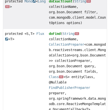
protected
Mono
<
Long
doExactCount
(
String
SE
>
collectionName,
SE
org.bson.Document filter,
com.mongodb.client.model.Coun
tOptions options)
protected <S,
T>
Flux
doFind
(
String
SE
<T>
collectionName,
CollectionPreparer
<com.mongod
b.reactivestreams.client.Mong
oCollection<org.bson.Document
>> collectionPreparer,
org.bson.Document query,
org.bson.Document fields,
Class
<S> entityClass,
SE
@Nullable
FindPublisherPreparer
preparer,
org.springframework.data.mong
odb.core.ReactiveMongoTemplat
e.DocumentCallback<T>