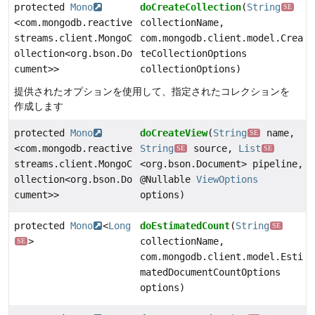
protected
Mono
doCreateCollection
(
String
SE
<com.mongodb.reactive
collectionName,
streams.client.MongoC
com.mongodb.client.model.Crea
ollection<org.bson.Do
teCollectionOptions
cument>>
collectionOptions)
提供されたオプションを使用して、指定されたコレクションを
作成します
protected
Mono
doCreateView
(
String
name,
SE
<com.mongodb.reactive
String
source,
List
SE
SE
streams.client.MongoC
<org.bson.Document> pipeline,
ollection<org.bson.Do
@Nullable
ViewOptions
cument>>
options)
protected
Mono
<
Long
doEstimatedCount
(
String
SE
>
collectionName,
SE
com.mongodb.client.model.Esti
matedDocumentCountOptions
options)