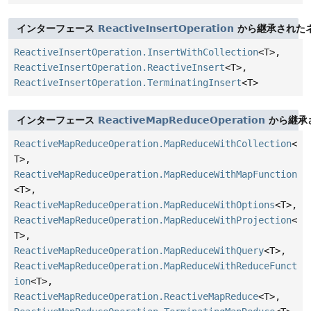
インターフェース
ReactiveInsertOperation
から継承されたネ
ReactiveInsertOperation.InsertWithCollection
<T>,
ReactiveInsertOperation.ReactiveInsert
<T>,
ReactiveInsertOperation.TerminatingInsert
<T>
インターフェース
ReactiveMapReduceOperation
から継承
ReactiveMapReduceOperation.MapReduceWithCollection
<
T>,
ReactiveMapReduceOperation.MapReduceWithMapFunction
<T>,
ReactiveMapReduceOperation.MapReduceWithOptions
<T>,
ReactiveMapReduceOperation.MapReduceWithProjection
<
T>,
ReactiveMapReduceOperation.MapReduceWithQuery
<T>,
ReactiveMapReduceOperation.MapReduceWithReduceFunct
ion
<T>,
ReactiveMapReduceOperation.ReactiveMapReduce
<T>,