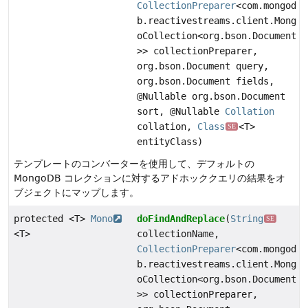
CollectionPreparer
<com.mongod
b.reactivestreams.client.Mong
oCollection<org.bson.Document
>> collectionPreparer,
org.bson.Document query,
org.bson.Document fields,
@Nullable org.bson.Document
sort, @Nullable
Collation
collation,
Class
<T>
SE
entityClass)
テンプレートのコンバーターを使用して、デフォルトの
MongoDB コレクションに対するアドホッククエリの結果をオ
ブジェクトにマップします。
protected <T>
Mono
doFindAndReplace
(
String
SE
<T>
collectionName,
CollectionPreparer
<com.mongod
b.reactivestreams.client.Mong
oCollection<org.bson.Document
>> collectionPreparer,