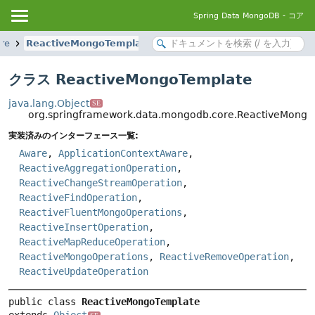
Spring Data MongoDB - コア
re
ReactiveMongoTemplate
クラス ReactiveMongoTemplate
java.lang.Object
SE
org.springframework.data.mongodb.core.ReactiveMong
実装済みのインターフェース一覧:
Aware
,
ApplicationContextAware
,
ReactiveAggregationOperation
,
ReactiveChangeStreamOperation
,
ReactiveFindOperation
,
ReactiveFluentMongoOperations
,
ReactiveInsertOperation
,
ReactiveMapReduceOperation
,
ReactiveMongoOperations
,
ReactiveRemoveOperation
,
ReactiveUpdateOperation
public class 
ReactiveMongoTemplate