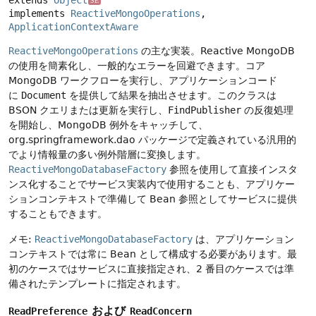
extends 
Object
SE
implements 
ReactiveMongoOperations
, 
ApplicationContextAware
ReactiveMongoOperations
の主な実装。Reactive MongoDB
の使用を簡素化し、一般的なエラーを回避できます。コア
MongoDB ワークフローを実行し、アプリケーションコード
に
Document
を提供して結果を抽出させます。このクラスは
BSON クエリまたは更新を実行し、
FindPublisher
の反復処理
を開始し、MongoDB 例外をキャッチして、
org.springframework.dao パッケージで定義されている汎用的
でより情報量の多い例外階層に変換します。
ReactiveMongoDatabaseFactory
参照を使用して直接インスタ
ンス化することでサービス実装内で使用することも、アプリケー
ションコンテキストで準備して Bean 参照としてサービスに提供
することもできます。
メモ:
ReactiveMongoDatabaseFactory
は、アプリケーション
コンテキストでは常に Bean として構成する必要があります。最
初のケースではサービスに直接指定され、2 番目のケースでは準
備されたテンプレートに指定されます。
および
ReadPreference
ReadConcern