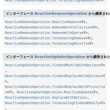
ReactiveMapReduceOperation.TerminatingMapReduce
<T>
インターフェース
ReactiveRemoveOperation
から継承され
ReactiveRemoveOperation.ReactiveRemove
<T>,
ReactiveRemoveOperation.RemoveWithCollection
<T>,
ReactiveRemoveOperation.RemoveWithQuery
<T>,
ReactiveRemoveOperation.TerminatingRemove
<T>,
ReactiveRemoveOperation.TerminatingResults
<T>
インターフェース
ReactiveUpdateOperation
から継承された
ReactiveUpdateOperation.FindAndModifyWithOptions
<T>
,
ReactiveUpdateOperation.FindAndReplaceWithOptions
<T
>,
ReactiveUpdateOperation.FindAndReplaceWithProjectio
n
<T>,
ReactiveUpdateOperation.ReactiveUpdate
<T>,
ReactiveUpdateOperation.ReplaceWithOptions
,
ReactiveUpdateOperation.TerminatingFindAndModify
<T>
,