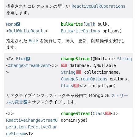
指定されたコレクションの新しい
ReactiveBulkOperations
を返します。
Mono
bulkWrite
(
Bulk
bulk,
<
BulkWriteResult
>
BulkWriteOptions
options)
指定された
Bulk
を実行して、挿入、更新、削除操作を実行し
ます。
<T>
Flux
changeStream
(@Nullable
String
<
ChangeStreamEvent
<T>
database, @Nullable
SE
>
String
collectionName,
SE
ChangeStreamOptions
options,
Class
<T> targetType)
SE
リアクティブインフラストラクチャ経由で MongoDB
ストリー
ムの変更
をサブスクライブします。
<T>
changeStream
(
Class
<T>
SE
ReactiveChangeStreamO
domainType)
peration.ReactiveChan
geStream
<T>