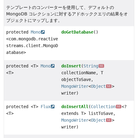
テンプレートのコンバーターを使用して、デフォルトの
MongoDB コレクションに対するアドホッククエリの結果をオ
ブジェクトにマップします。
protected
Mono
doGetDatabase
()
<com.mongodb.reactive
streams.client.MongoD
atabase>
protected <T>
Mono
doInsert
(
String
SE
<T>
collectionName, T
objectToSave,
MongoWriter
<
Object
>
SE
writer)
protected <T>
Flux
doInsertAll
(
Collection
<?
SE
<T>
extends T> listToSave,
MongoWriter
<
Object
>
SE
writer)