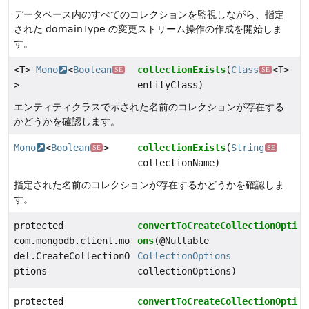
データベース内のすべてのコレクションを監視しながら、指定
された domainType の変更ストリーム操作の作成を開始しま
す。
<T>
Mono
<
Boolean
collectionExists
(
Class
<T>
SE
SE
>
entityClass)
エンティティクラスで示された名前のコレクションが存在する
かどうかを確認します。
Mono
<
Boolean
>
collectionExists
(
String
SE
SE
collectionName)
指定された名前のコレクションが存在するかどうかを確認しま
す。
protected
convertToCreateCollectionOpti
com.mongodb.client.mo
ons
(@Nullable
del.CreateCollectionO
CollectionOptions
ptions
collectionOptions)
protected
convertToCreateCollectionOpti