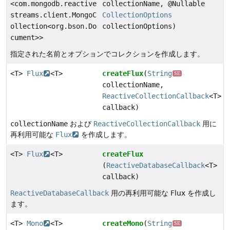
<com.mongodb.reactive
collectionName, @Nullable
streams.client.MongoC
CollectionOptions
ollection<org.bson.Do
collectionOptions)
cument>>
指定された名前とオプションでコレクションを作成します。
<T>
Flux
<T>
createFlux
(
String
SE
collectionName,
ReactiveCollectionCallback
<T>
callback)
collectionName
および
ReactiveCollectionCallback
用に
再利用可能な
Flux
を作成します。
<T>
Flux
<T>
createFlux
(
ReactiveDatabaseCallback
<T>
callback)
ReactiveDatabaseCallback
用の再利用可能な Flux を作成し
ます。
<T>
Mono
<T>
createMono
(
String
SE