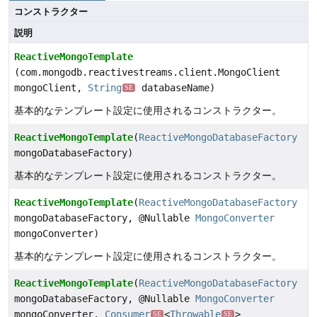
コンストラクター
説明
ReactiveMongoTemplate
(com.mongodb.reactivestreams.client.MongoClient
mongoClient,
String
databaseName)
SE
基本的なテンプレート設定に使用されるコンストラクター。
ReactiveMongoTemplate
(
ReactiveMongoDatabaseFactory
mongoDatabaseFactory)
基本的なテンプレート設定に使用されるコンストラクター。
ReactiveMongoTemplate
(
ReactiveMongoDatabaseFactory
mongoDatabaseFactory, @Nullable
MongoConverter
mongoConverter)
基本的なテンプレート設定に使用されるコンストラクター。
ReactiveMongoTemplate
(
ReactiveMongoDatabaseFactory
mongoDatabaseFactory, @Nullable
MongoConverter
mongoConverter,
Consumer
<
Throwable
>
SE
SE