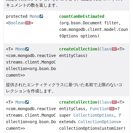
キュメントの数を返します。
protected
Mono
countCanBeEstimated
<
Boolean
>
(org.bson.Document filter,
SE
com.mongodb.client.model.Coun
tOptions options)
<T>
Mono
createCollection
(
Class
<T>
SE
<com.mongodb.reactive
entityClass)
streams.client.MongoC
ollection<org.bson.Do
cument>>
提供されたエンティティクラスに基づいた名前で上限のないコ
レクションを作成します。
<T>
Mono
createCollection
(
Class
<T>
SE
<com.mongodb.reactive
entityClass,
Function
<?
SE
streams.client.MongoC
super
CollectionOptions
, ?
ollection<org.bson.Do
extends
CollectionOptions
>
cument>>
collectionOptionsCustomizer)