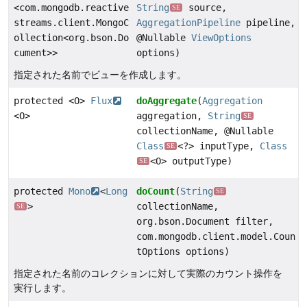
<com.mongodb.reactive
String
source,
SE
streams.client.MongoC
AggregationPipeline
pipeline,
ollection<org.bson.Do
@Nullable
ViewOptions
cument>>
options)
指定された名前でビューを作成します。
protected <O>
Flux
doAggregate
(
Aggregation
<O>
aggregation,
String
SE
collectionName, @Nullable
Class
<?> inputType,
Class
SE
<O> outputType)
SE
protected
Mono
<
Long
doCount
(
String
SE
>
collectionName,
SE
org.bson.Document filter,
com.mongodb.client.model.Coun
tOptions options)
指定された名前のコレクションに対して実際のカウント操作を
実行します。