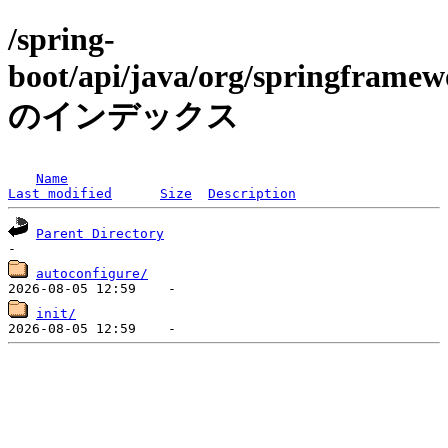
/spring-
boot/api/java/org/springframew
のインデックス
Name
Last modified
Size
Description
Parent Directory
autoconfigure/
init/