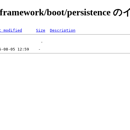
pringframework/boot/persiste
t modified
Size
Description