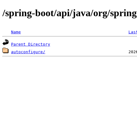
/spring-boot/api/java/org/s
Name
Las
Parent Directory
autoconfigure/