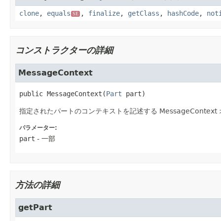
clone
,
equals
,
finalize
,
getClass
,
hashCode
,
not
SE
コンストラクターの詳細
MessageContext
public
MessageContext
(
Part
 part)
指定されたパートのコンテキストを記述する MessageContex
パラメーター:
part
- 一部
方法の詳細
getPart