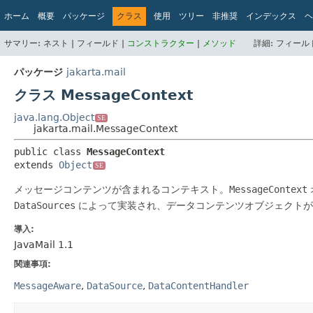
ホーム
概要
パッケージ
クラス
使用
ツリー
非推奨
インデックス
ヘ
サマリー:
ネスト |
フィールド |
コンストラクター
|
メソッド
詳細:
フィールド
パッケージ
jakarta.mail
クラス MessageContext
java.lang.Object
SE
jakarta.mail.MessageContext
public class 
MessageContext
extends 
Object
SE
メッセージコンテンツが含まれるコンテキスト。
MessageContext
DataSources
によって実装され、データコンテンツオブジェクト
導入:
JavaMail 1.1
関連事項:
MessageAware
DataSource
DataContentHandler