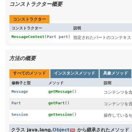
コンストラクター概要
コンストラクター
コンストラクター
説明
MessageContext
(
Part
part)
指定されたパートのコンテキストを
方法の概要
すべてのメソッド
インスタンスメソッド
具象メソッド
修飾子と型
メソッド
説明
Message
getMessage
()
コンテンツを
Part
getPart
()
コンテンツを
Session
getSession
()
操作している
クラス java.lang.
Object
から継承されたメソッド
SE