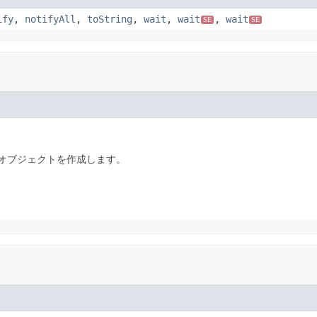
ify
,
notifyAll
,
toString
,
wait
,
wait
,
wait
SE
SE
t オブジェクトを作成します。