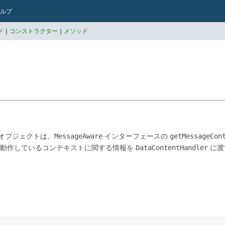
ルプ
 |
コンストラクター
|
メソッド
オブジェクトは、
MessageAware
インターフェースの
getMessageCon
が動作しているコンテキストに関する情報を
DataContentHandler
に渡